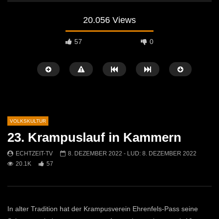
20.056 Views
57
0
VOLKSKULTUR
23. Krampuslauf in Kammern
Später Ansehen
02:04
07:42
ECHTZEIT-TV
8. DEZEMBER 2022
- LUD:
8. DEZEMBER 2022
20.1K
57
Osterfeuer St. Michael 2026: Tradition
Krampuslauf in Mautern
kehrt auf die Jöchlingerwiese zurück
ECHTZEIT-TV
16. 
ECHTZEIT-TV
14. APRIL 2026
1.5K
21
753
1
In alter Tradition hat der Krampusverein Ehrenfels-Pass seine