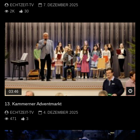
ECHTZEIT-TV
7. DEZEMBER 2025
2K
30
Sp
03:46
13. Kammerner Adventmarkt
ECHTZEIT-TV
4. DEZEMBER 2025
471
3