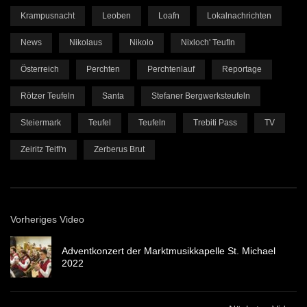
Krampusnacht
Leoben
Loafn
Lokalnachrichten
News
Nikolaus
Nikolo
Nixloch' Teufln
Österreich
Perchten
Perchtenlauf
Reportage
Rötzer Teufeln
Santa
Stefaner Bergwerksteufeln
Steiermark
Teufel
Teufeln
Trebiti Pass
TV
Zeiritz Teifl'n
Zerberus Brut
Vorheriges Video
Adventkonzert der Marktmusikkapelle St. Michael
2022