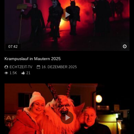
Sp
07:42
Krampuslauf in Mautern 2025
ECHTZEIT-TV
16. DEZEMBER 2025
1.5K
21