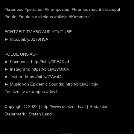
#krampus #perchten #krampuslauf #krampusnacht #krampal
#teufel #teufeln #nikolaus #nikolo #Kammern
ECHTZEIT-TV ABO AUF YOUTUBE
► http://bit.ly/3279H5A
FOLGE UNS AUF
► Facebook: http://bit.ly/39E4Rzd
► Instagram: https://bit.ly/2yfJxCv
► Twitter: https://bit.ly/2Vwuf4i
► Musik von Epidemic Sounds: http://bit.ly/2Htrjiv
#echtzeittv #krampus #devil
Copyright © 2022 | http://www.echtzeit-tv.at | Redaktion
Steiermark | Stefan Lendl