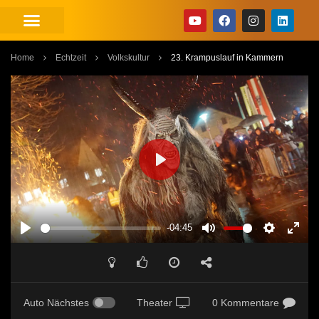
Home
Echtzeit
Volkskultur
23. Krampuslauf in Kammern
PLAY
-04:45
PLAY
MUTE
SETTINGS
ENT
FUL
Auto Nächstes
Theater
0 Kommentare