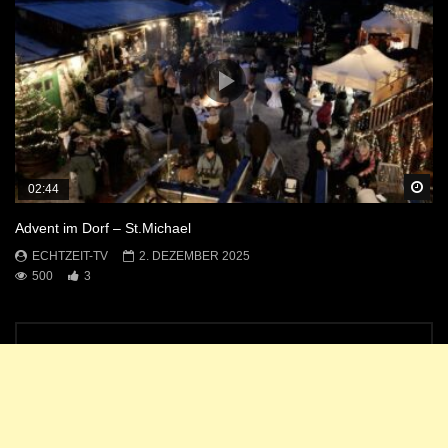
Sp
02:44
Advent im Dorf – St.Michael
ECHTZEIT-TV
2. DEZEMBER 2025
500
3