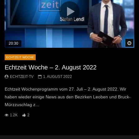
Sp
20:30
ECHTZEIT WOCHE
Echtzeit Woche – 2. August 2022
ECHTZEIT-TV
1. AUGUST 2022
Echtzeit Wochenprogramm vom 27. Juli – 2. August 2022. Wir
haben wieder einige News aus den Bezirken Leoben und Bruck-
Mürzzuschlag z...
1.2K
2