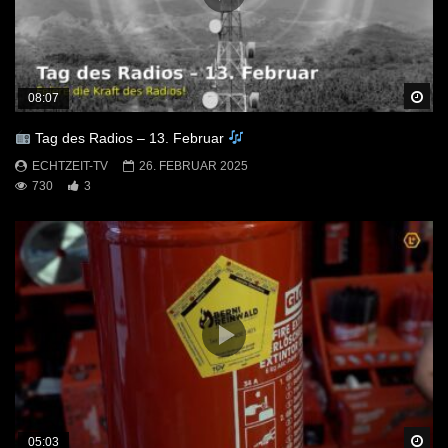
Sp
08:07
Tag des Radios – 13. Februar
ECHTZEIT-TV
26. FEBRUAR 2025
730
3
Sp
05:03