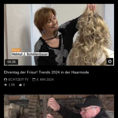
Sp
04:39
Ehrentag der Frisur! Trends 2024 in der Haarmode
ECHTZEIT-TV
6. MAI 2024
1.5K
0