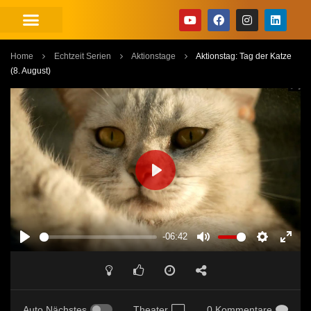
Home
Echtzeit Serien
Aktionstage
Aktionstag: Tag der Katze
(8. August)
PLAY
-06:42
PLAY
MUTE
SETTINGS
ENT
FUL
Auto Nächstes
Theater
0 Kommentare