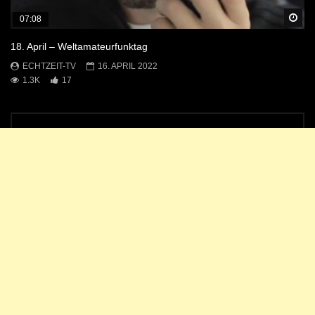
Sp
07:08
18. April – Weltamateurfunktag
ECHTZEIT-TV
16. APRIL 2022
1.3K
17