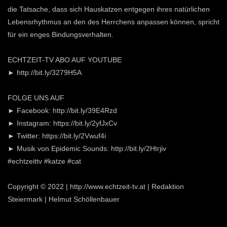
die Tatsache, dass sich Hauskatzen entgegen ihres natürlichen
Lebensrhythmus an den des Herrchens anpassen können, spricht
für ein enges Bindungsverhalten.
ECHTZEIT-TV ABO AUF YOUTUBE
► http://bit.ly/3279H5A
FOLGE UNS AUF
► Facebook: http://bit.ly/39E4Rzd
► Instagram: https://bit.ly/2yfJxCv
► Twitter: https://bit.ly/2Vwuf4i
► Musik von Epidemic Sounds: http://bit.ly/2Htrjiv
#echtzeittv #katze #cat
Copyright © 2022 | http://www.echtzeit-tv.at | Redaktion
Steiermark | Helmut Schöllenbauer