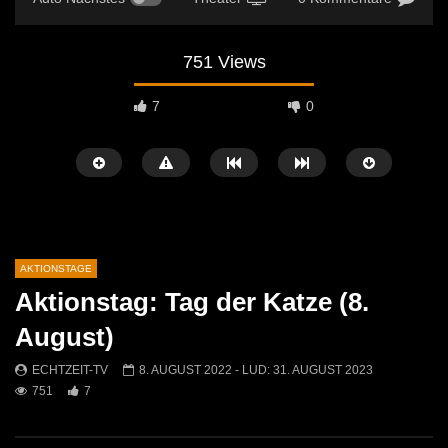
751 Views
7
0
AKTIONSTAGE
Aktionstag: Tag der Katze (8.
Später Ansehen
08:07
05:03
August)
Tag des Radios – 13. Februar
Tag des Feuerlöscher
ECHTZEIT-TV
8. AUGUST 2022
- LUD:
31. AUGUST 2023
ECHTZEIT-TV
26. FEBRUAR 2025
751
7
ECHTZEIT-TV
24. 
730
3
743
1