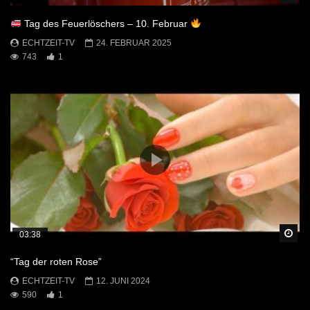
Tag des Feuerlöschers – 10. Februar
ECHTZEIT-TV
24. FEBRUAR 2025
743
1
Sp
03:38
“Tag der roten Rose”
ECHTZEIT-TV
12. JUNI 2024
590
1