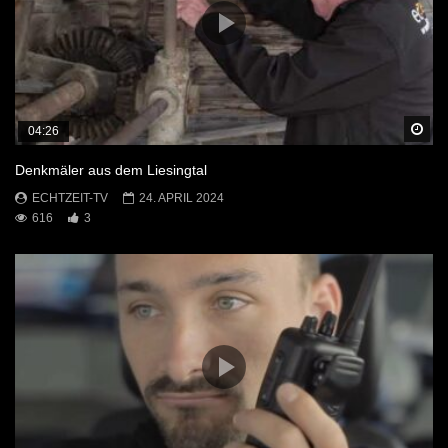
Sp
04:26
Denkmäler aus dem Liesingtal
ECHTZEIT-TV
24. APRIL 2024
616
3