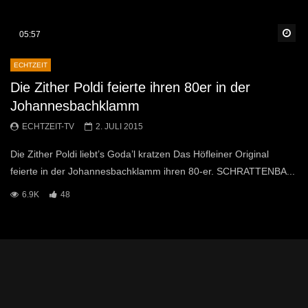
Sp
05:57
ECHTZEIT
Die Zither Poldi feierte ihren 80er in der
Johannesbachklamm
ECHTZEIT-TV
2. JULI 2015
Die Zither Poldi liebt’s Goda’l kratzen Das Höfleiner Original
feierte in der Johannesbachklamm ihren 80-er. SCHRATTENBA...
6.9K
48