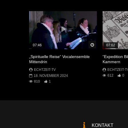
Später Ansehen
07:46
07:02
„Spirituelle Reise“ Vocalensemble
“Expedition Bi
Mittendrin
Kammern
ECHTZEIT-TV
ECHTZEIT-T
612
0
18. NOVEMBER 2024
810
1
KONTAKT