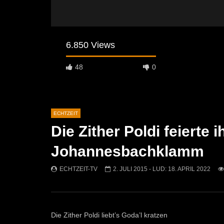
6.850 Views
48
0
ECHTZEIT
Die Zither Poldi feierte i
Später Ansehen
07:46
07:02
Johannesbachklamm
„Spirituelle Reise“ Vocalensemble
“Expedition
Mittendrin
Kammern
ECHTZEIT-TV
2. JULI 2015
- LUD:
18. APRIL 2022
ECHTZEIT-TV
18. NOVEMBER 2024
ECHTZEI
810
1
612
Die Zither Poldi liebt’s Goda’l kratzen