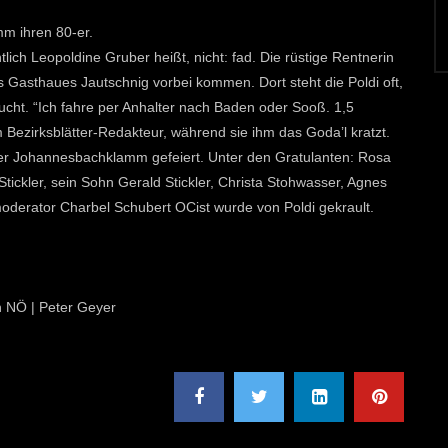
mm ihren 80-er.
ich Leopoldine Gruber heißt, nicht: fad. Die rüstige Rentnerin
 Gasthaues Jautschnig vorbei kommen. Dort steht die Poldi oft,
ucht. “Ich fahre per Anhalter nach Baden oder Sooß. 1,5
em Bezirksblätter-Redakteur, während sie ihm das Goda’l kratzt.
 der Johannesbachklamm gefeiert. Unter den Gratulanten: Rosa
tickler, sein Sohn Gerald Stickler, Christa Stohwasser, Agnes
moderator Charbel Schubert OCist wurde von Poldi gekrault.
on NÖ | Peter Geyer