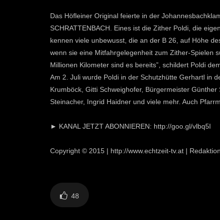
Das Höfleiner Original feierte in der Johannesbachkla
SCHRATTENBACH. Eines ist die Zither Poldi, die eigentl
kennen viele unbewusst, die an der B 26, auf Höhe des
wenn sie eine Mitfahrgelegenheit zum Zither-Spielen s
Millionen Kilometer sind es bereits”, schildert Poldi d
Am 2. Juli wurde Poldi in der Schutzhütte Gerhartl in
Krumböck, Gitti Schweighofer, Bürgermeister Günther S
Steinacher, Ingrid Haidner und viele mehr. Auch Pfarr
► KANAL JETZT ABONNIEREN: http://goo.gl/vlbq5l
Copyright © 2015 | http://www.echtzeit-tv.at | Redakti
48