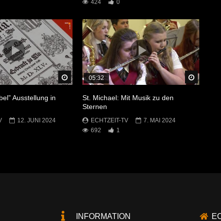
424
0
Später Ansehen
Später 
05:32
bel” Ausstellung in
St. Michael: Mit Musik zu den
Sternen
V
12. JUNI 2024
ECHTZEIT-TV
7. MAI 2024
692
1
INFORMATION
E