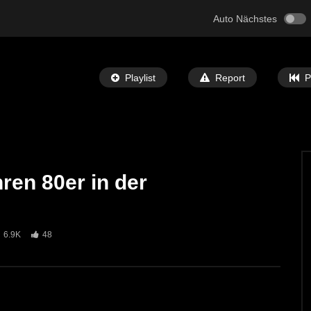
Auto Nächstes
Playlist
Report
P
hren 80er in der
Später Ansehen
05:32
 Bibel” Ausstellung in
St. Michael: Mit Musik zu den Sternen
6.9K
48
ECHTZEIT-TV
7. MAI 2024
T-TV
12. JUNI 2024
692
1
0