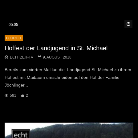
Sp
05:05
ECHTZEIT
Hoffest der Landjugend in St. Michael
ECHTZEIT-TV
9. AUGUST 2018
Bereits zum vierten Mal lud die. Landjugend St. Michael zu ihrem
Hoffest mit Maibaum umschneiden auf den Hof der Familie
Jöchlinger...
581
2