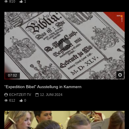
810
1
Sp
07:02
“Expedition Bibel” Ausstellung in Kammern
ECHTZEIT-TV
12. JUNI 2024
612
0