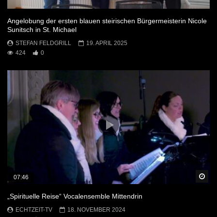
Angelobung der ersten blauen steirischen Bürgermeisterin Nicole
Sunitsch in St. Michael
STEFAN FELDGRILL
19. APRIL 2025
424
0
Sp
07:46
„Spirituelle Reise“ Vocalensemble Mittendrin
ECHTZEIT-TV
18. NOVEMBER 2024