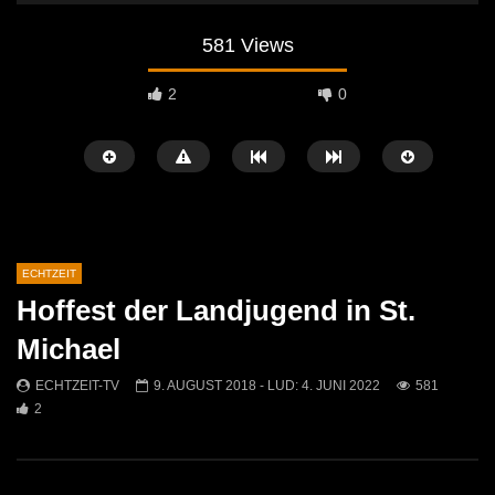
581 Views
2
0
ECHTZEIT
Hoffest der Landjugend in St.
Später Ansehen
07:46
07:02
Michael
„Spirituelle Reise“ Vocalensemble
“Expedition Bibel” Ausste
ECHTZEIT-TV
9. AUGUST 2018
- LUD:
4. JUNI 2022
581
Mittendrin
Kammern
2
ECHTZEIT-TV
18. NOVEMBER 2024
ECHTZEIT-TV
12. J
810
1
612
0