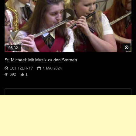
Sp
05:32
St. Michael: Mit Musik zu den Sternen
ECHTZEIT-TV
7. MAI 2024
692
1