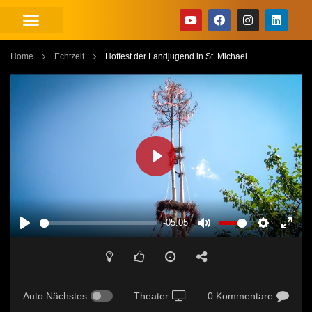
Home
Echtzeit
Hoffest der Landjugend in St. Michael
PLAY
-05:05
PLAY
MUTE
SETTINGS
ENT
FUL
Auto Nächstes
Theater
0 Kommentare