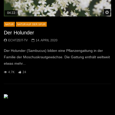
Sp
04:22
NATUR
NATUR AUF DER SPUR
Der Holunder
ECHTZEIT-TV
14. APRIL 2020
Der Holunder (Sambucus) bilden eine Pflanzengattung in der
Familie der Moschuskrautgewächse. Die Gattung enthält weltweit
etwas mehr...
4.7K
24