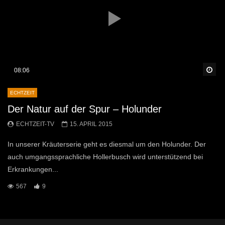
Sp
08:06
ECHTZEIT
Der Natur auf der Spur – Holunder
ECHTZEIT-TV
15. APRIL 2015
In unserer Kräuterserie geht es diesmal um den Holunder. Der
auch umgangssprachliche Hollerbusch wird unterstützend bei
Erkrankungen...
567
9