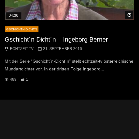
Sp
04:36
GSCHICHTN DICHTN
Gschicht´n Dicht´n – Ingeborg Berner
ECHTZEIT-TV
21. SEPTEMBER 2016
Mit der Serie “Gschicht´n-Dicht´n” stellt echtzeit-tv österreichische
Mundartdichter vor. In der dritten Folge Ingeborg...
489
1