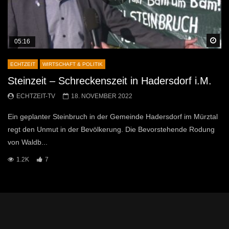
Sp
05:16
ECHTZEIT
WIRTSCHAFT & POLITIK
Steinzeit – Schreckenszeit in Hadersdorf i.M.
ECHTZEIT-TV
18. NOVEMBER 2022
Ein geplanter Steinbruch in der Gemeinde Hadersdorf im Mürztal
regt den Unmut in der Bevölkerung. Die Bevorstehende Rodung
von Waldb...
1.2K
7