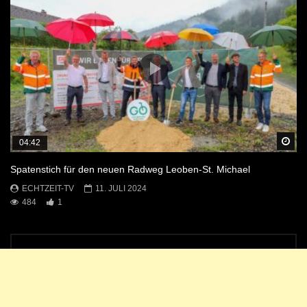
Sp
04:42
Spatenstich für den neuen Radweg Leoben-St. Michael
ECHTZEIT-TV
11. JULI 2024
484
1