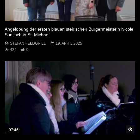
Angelobung der ersten blauen steirischen Bürgermeisterin Nicole
Sunitsch in St. Michael
STEFAN FELDGRILL
19. APRIL 2025
424
0
Sp
07:46