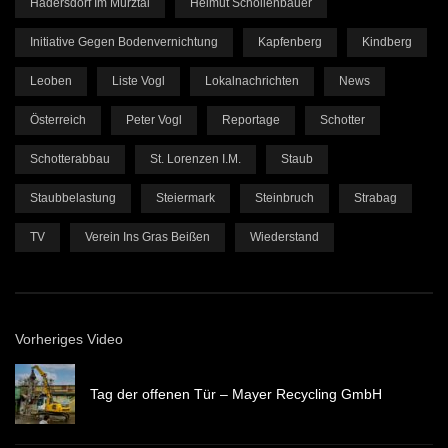
Hadersdorf Im Mürztal
Helmut Schöllenbauer
Initiative Gegen Bodenvernichtung
Kapfenberg
Kindberg
Leoben
Liste Vogl
Lokalnachrichten
News
Österreich
Peter Vogl
Reportage
Schotter
Schotterabbau
St. Lorenzen I.M.
Staub
Staubbelastung
Steiermark
Steinbruch
Strabag
TV
Verein Ins Gras Beißen
Wiederstand
Vorheriges Video
Tag der offenen Tür – Mayer Recycling GmbH