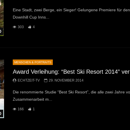
Eine Stadt, zwei Berge, ein Sieger! Gelungene Premiere für den
Downhill Cup Inns...
303
4
Später Ansehen
MENSCHEN & PORTRAITS
Award Verleihung: “Best Ski Resort 2014” ver
ECHTZEIT-TV
29. NOVEMBER 2014
Die renommierte Studie “Best Ski Resort”, die alle zwei Jahre
Zusammenarbeit m...
166
1
Später Ansehen