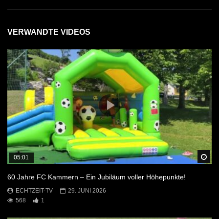
VERWANDTE VIDEOS
Sp
05:01
60 Jahre FC Kammern – Ein Jubiläum voller Höhepunkte!
ECHTZEIT-TV
29. JUNI 2026
568
1