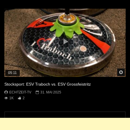
Sp
05:11
Stocksport: ESV Traboch vs. ESV Grossfeistritz
ECHTZEIT-TV
31. MAI 2025
1K
2