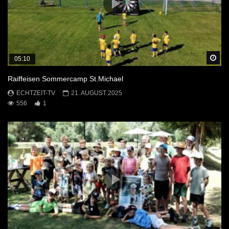
Sp
05:10
Raiffeisen Sommercamp St.Michael
ECHTZEIT-TV
21. AUGUST 2025
556
1