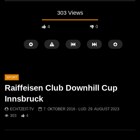
303 Views
4
0
SPORT
Raiffeisen Club Downhill Cup
Später Ansehen
05:01
08:57
Innsbruck
60 Jahre FC Kammern – Ein Jubiläum
Fußball: ASC Rapid Kap
ECHTZEIT-TV
7. OKTOBER 2016
- LUD:
29. AUGUST 2023
voller Höhepunkte!
Mautern
303
4
ECHTZEIT-TV
29. JUNI 2026
ECHTZEIT-TV
1. AP
568
1
1K
0