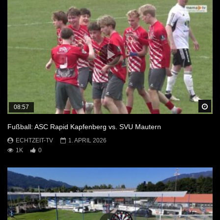
Sp
08:57
Fußball: ASC Rapid Kapfenberg vs. SVU Mautern
ECHTZEIT-TV
1. APRIL 2026
1K
0