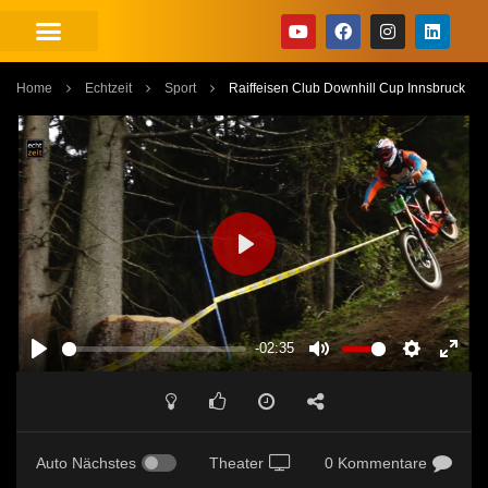
Home
Echtzeit
Sport
Raiffeisen Club Downhill Cup Innsbruck
PLAY
-02:35
PLAY
MUTE
SETTINGS
ENT
FUL
Auto Nächstes
Theater
0 Kommentare