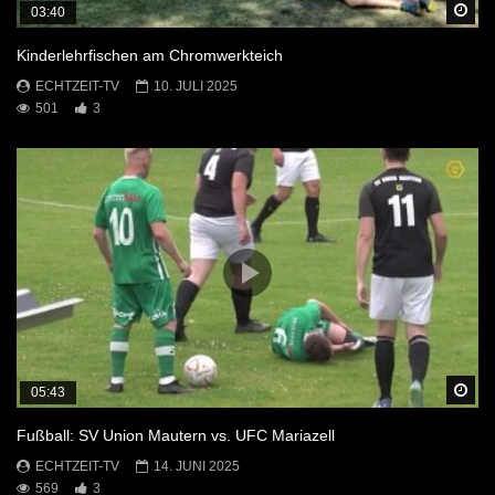
Sp
03:40
Kinderlehrfischen am Chromwerkteich
ECHTZEIT-TV
10. JULI 2025
501
3
Sp
05:43
Fußball: SV Union Mautern vs. UFC Mariazell
ECHTZEIT-TV
14. JUNI 2025
569
3