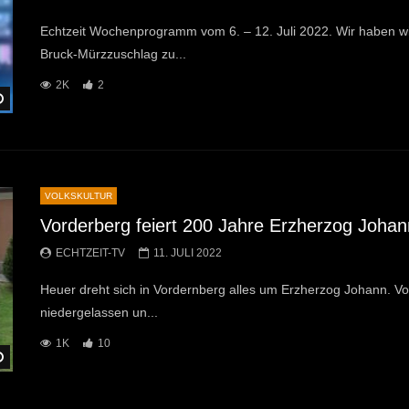
Echtzeit Wochenprogramm vom 6. – 12. Juli 2022. Wir haben w
Bruck-Mürzzuschlag zu...
2K
2
Später Ansehen
VOLKSKULTUR
Vorderberg feiert 200 Jahre Erzherzog Johan
ECHTZEIT-TV
11. JULI 2022
Heuer dreht sich in Vordernberg alles um Erzherzog Johann. Vor
niedergelassen un...
1K
10
Später Ansehen