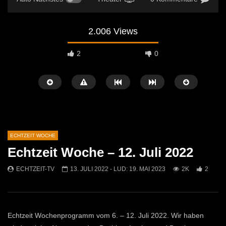
2.006 Views
2
0
ECHTZEIT WOCHE
Echtzeit Woche – 12. Juli 2022
Später Ansehen
42:52
20:30
ECHTZEIT-TV
13. JULI 2022
- LUD:
19. MAI 2023
2K
2
Echtzeit Woche – 9. August 2022
Echtzeit Woche – 2. Aug
ECHTZEIT-TV
8. AUGUST 2022
ECHTZEIT-TV
1. A
1.1K
2
1.2K
2
Echtzeit Wochenprogramm vom 6. – 12. Juli 2022. Wir haben