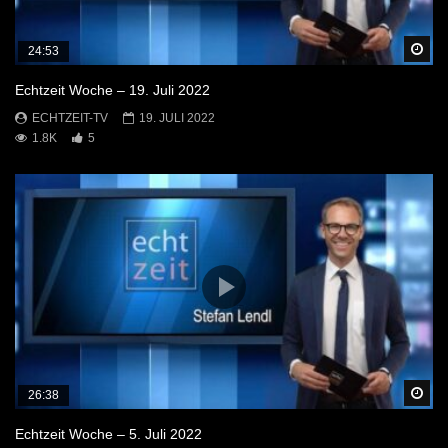
Sp
24:53
Echtzeit Woche – 19. Juli 2022
ECHTZEIT-TV
19. JULI 2022
1.8K
5
Sp
26:38
Echtzeit Woche – 5. Juli 2022