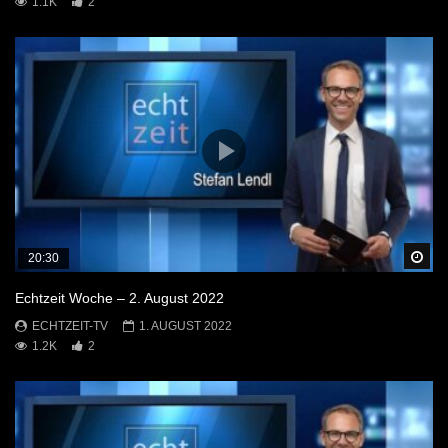
1.1K
2
Sp
20:30
Echtzeit Woche – 2. August 2022
ECHTZEIT-TV
1. AUGUST 2022
1.2K
2