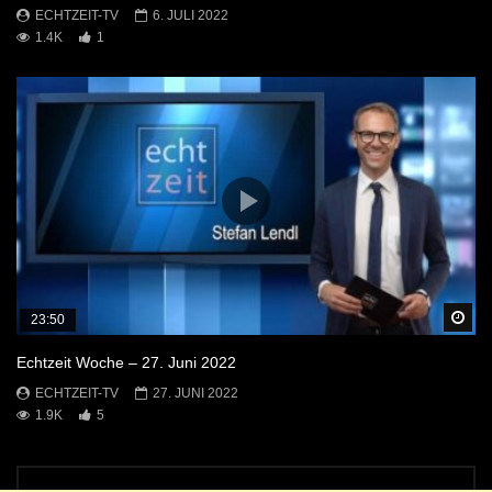
ECHTZEIT-TV
6. JULI 2022
1.4K
1
Sp
23:50
Echtzeit Woche – 27. Juni 2022
ECHTZEIT-TV
27. JUNI 2022
1.9K
5