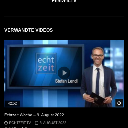
Echtzeit-TV
VERWANDTE VIDEOS
Sp
42:52
Echtzeit Woche – 9. August 2022
ECHTZEIT-TV
8. AUGUST 2022