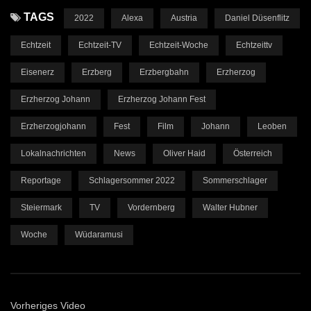
TAGS
2022
Alexa
Austria
Daniel Düsenflitz
Echtzeit
Echtzeit-TV
Echtzeit-Woche
Echtzeittv
Eisenerz
Erzberg
Erzbergbahn
Erzherzog
Erzherzog Johann
Erzherzog Johann Fest
Erzherzogjohann
Fest
Film
Johann
Leoben
Lokalnachrichten
News
Oliver Haid
Österreich
Reportage
Schlagersommer 2022
Sommerschlager
Steiermark
TV
Vordernberg
Walter Hubner
Woche
Wüdaramusi
Vorheriges Video