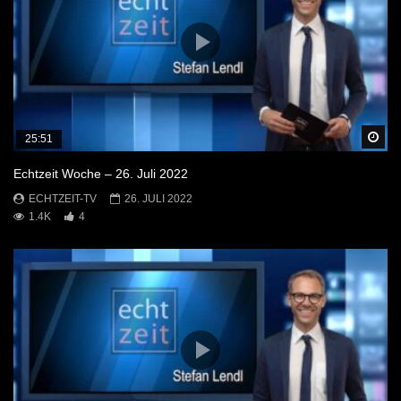
Sp
25:51
Echtzeit Woche – 26. Juli 2022
ECHTZEIT-TV
26. JULI 2022
1.4K
4