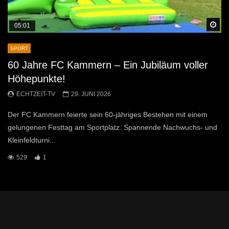
Sp
05:01
SPORT
60 Jahre FC Kammern – Ein Jubiläum voller
Höhepunkte!
ECHTZEIT-TV
29. JUNI 2026
Der FC Kammern feierte sein 60-jähriges Bestehen mit einem
gelungenen Festtag am Sportplatz. Spannende Nachwuchs- und
Kleinfeldturni...
529
1