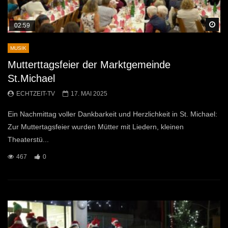
Sp
02:59
MUSIK
Mutterttagsfeier der Marktgemeinde
St.Michael
ECHTZEIT-TV
17. MAI 2025
Ein Nachmittag voller Dankbarkeit und Herzlichkeit in St. Michael:
Zur Muttertagsfeier wurden Mütter mit Liedern, kleinen
Theaterstü...
467
0