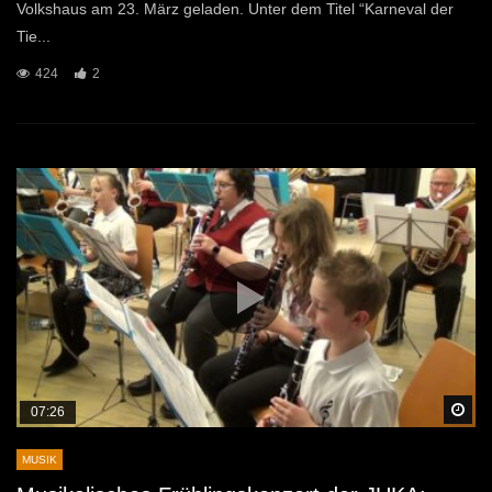
Volkshaus am 23. März geladen. Unter dem Titel “Karneval der
Tie...
424
2
Sp
07:26
MUSIK