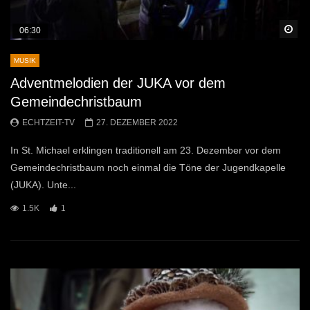
Sp
06:30
MUSIK
Adventmelodien der JUKA vor dem
Gemeindechristbaum
ECHTZEIT-TV
27. DEZEMBER 2022
In St. Michael erklingen traditionell am 23. Dezember vor dem
Gemeindechristbaum noch einmal die Töne der Jugendkapelle
(JUKA). Unte...
1.5K
1