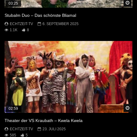
Sp
03:25
Stubalm Duo – Das schönste Bliamal
ECHTZEIT-TV
6. SEPTEMBER 2025
1.1K
8
Sp
02:59
Theater der VS Kraubath – Kwela Kwela
ECHTZEIT-TV
23. JULI 2025
585
5