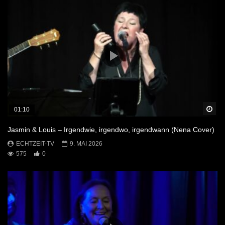
Sp
01:10
Jasmin & Louis – Irgendwie, irgendwo, irgendwann (Nena Cover)
ECHTZEIT-TV
9. MAI 2026
575
0