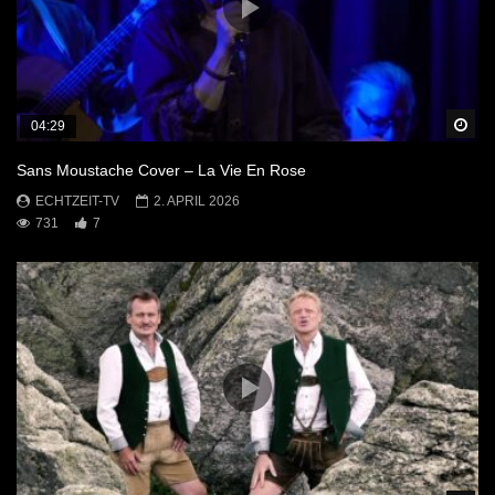
Sp
04:29
Sans Moustache Cover – La Vie En Rose
ECHTZEIT-TV
2. APRIL 2026
731
7