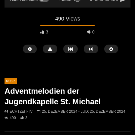
490 Views
3
0
MUSIK
Adventmelodien der
Später Ansehen
01:10
04:29
Jugendkapelle St. Michael
Jasmin & Louis – Irgendwie, irgendwo,
Sans Moustache Cover –
ECHTZEIT-TV
25. DEZEMBER 2024
- LUD:
25. DEZEMBER 2024
irgendwann (Nena Cover)
Rose
490
3
ECHTZEIT-TV
9. MAI 2026
ECHTZEIT-TV
2. AP
575
0
731
7