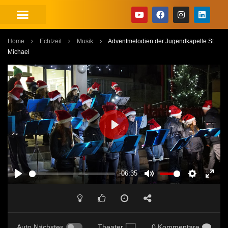
Home
Echtzeit
Musik
Adventmelodien der Jugendkapelle St.
Michael
PLAY
-06:35
PLAY
MUTE
SETTINGS
ENT
FUL
Auto Nächstes
Theater
0 Kommentare