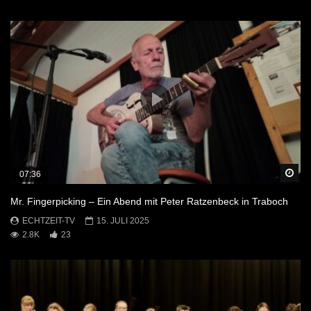
Sp
07:36
Mr. Fingerpicking – Ein Abend mit Peter Ratzenbeck in Traboch
ECHTZEIT-TV
15. JULI 2025
2.8K
23