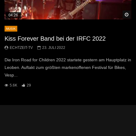
Sp
04:26
MUSIK
Kiss Forever Band bei der IRFC 2022
ECHTZEIT-TV
23. JULI 2022
Die Iron Road for Children 2022 startete gestern am Hauptplatz in
Leoben. Auftakt zum größten markenoffenen Festival für Bikes,
Vesp...
5.6K
29