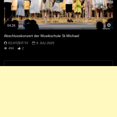
Sp
04:26
Abschlusskonzert der Musikschule St.Michael
ECHTZEIT-TV
9. JULI 2025
494
2