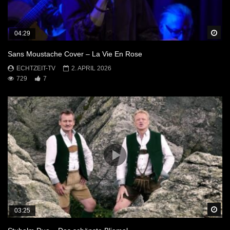
Sp
04:29
Sans Moustache Cover – La Vie En Rose
ECHTZEIT-TV
2. APRIL 2026
729
7
Sp
03:25