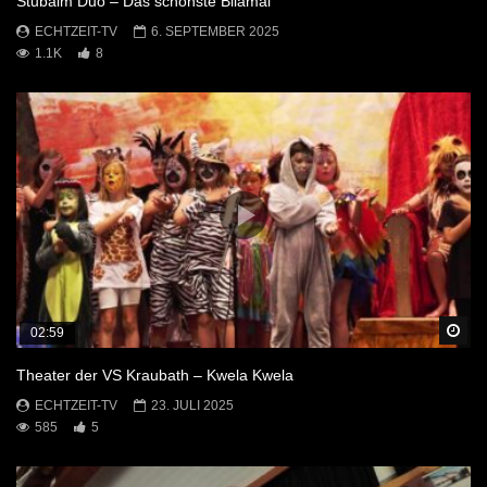
Stubalm Duo – Das schönste Bliamal
ECHTZEIT-TV
6. SEPTEMBER 2025
1.1K
8
Sp
02:59
Theater der VS Kraubath – Kwela Kwela
ECHTZEIT-TV
23. JULI 2025
585
5