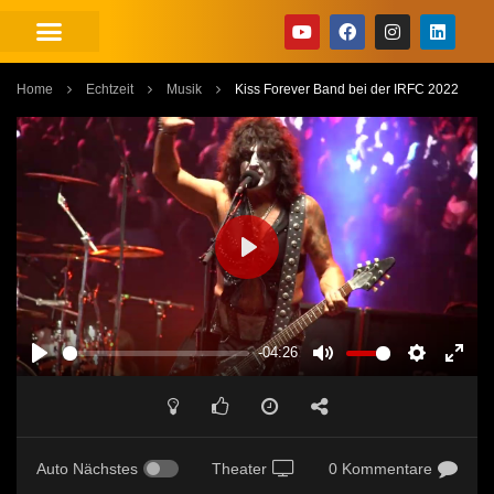
Home
Echtzeit
Musik
Kiss Forever Band bei der IRFC 2022
PLAY
-04:26
PLAY
MUTE
SETTINGS
ENT
FUL
Auto Nächstes
Theater
0 Kommentare