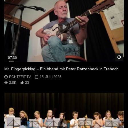
Sp
07:36
Mr. Fingerpicking – Ein Abend mit Peter Ratzenbeck in Traboch
ECHTZEIT-TV
15. JULI 2025
2.8K
23