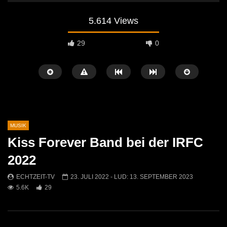
5.614 Views
29
0
MUSIK
Kiss Forever Band bei der IRFC
Später Ansehen
01:10
04:29
2022
Jasmin & Louis – Irgendwie, irgendwo,
Sans Moustache Cover –
ECHTZEIT-TV
23. JULI 2022
- LUD:
13. SEPTEMBER 2023
irgendwann (Nena Cover)
Rose
5.6K
29
ECHTZEIT-TV
9. MAI 2026
ECHTZEIT-TV
2. AP
571
0
729
7