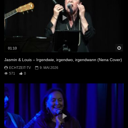
Sp
01:10
Jasmin & Louis – Irgendwie, irgendwo, irgendwann (Nena Cover)
ECHTZEIT-TV
9. MAI 2026
571
0