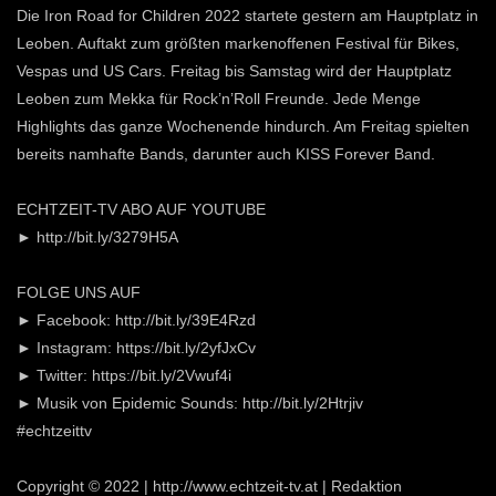
Die Iron Road for Children 2022 startete gestern am Hauptplatz in
Leoben. Auftakt zum größten markenoffenen Festival für Bikes,
Vespas und US Cars. Freitag bis Samstag wird der Hauptplatz
Leoben zum Mekka für Rock’n’Roll Freunde. Jede Menge
Highlights das ganze Wochenende hindurch. Am Freitag spielten
bereits namhafte Bands, darunter auch KISS Forever Band.
ECHTZEIT-TV ABO AUF YOUTUBE
► http://bit.ly/3279H5A
FOLGE UNS AUF
► Facebook: http://bit.ly/39E4Rzd
► Instagram: https://bit.ly/2yfJxCv
► Twitter: https://bit.ly/2Vwuf4i
► Musik von Epidemic Sounds: http://bit.ly/2Htrjiv
#echtzeittv
Copyright © 2022 | http://www.echtzeit-tv.at | Redaktion