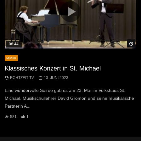
Sp
08:44
MUSIK
Klassisches Konzert in St. Michael
ECHTZEIT-TV
13. JUNI 2023
Eine wundervolle Soiree gab es am 23. Mai im Volkshaus St.
Michael. Musikschullehrer David Gromon und seine musikalische
Partnerin A...
581
1