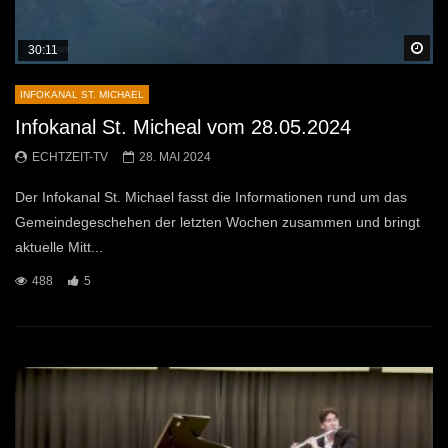
Sp
30:11
INFOKANAL ST. MICHAEL
Infokanal St. Micheal vom 28.05.2024
ECHTZEIT-TV
28. MAI 2024
Der Infokanal St. Michael fasst die Informationen rund um das
Gemeindegeschehen der letzten Wochen zusammen und bringt
aktuelle Mitt...
488
5