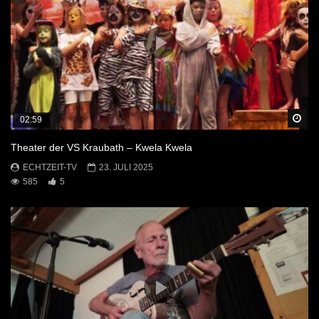
Sp
02:59
Theater der VS Kraubath – Kwela Kwela
ECHTZEIT-TV
23. JULI 2025
585
5