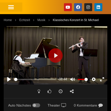
Home
Echtzeit
Musik
Klassisches Konzert in St. Michael
PLAY
-08:44
PLAY
MUTE
SETTINGS
ENT
FUL
Auto Nächstes
Theater
0 Kommentare