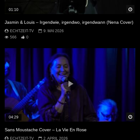
Sp
01:10
Jasmin & Louis – Irgendwie, irgendwo, irgendwann (Nena Cover)
ECHTZEIT-TV
9. MAI 2026
566
0
Sp
04:29
Sans Moustache Cover – La Vie En Rose
ECHTZEIT-TV
2. APRIL 2026