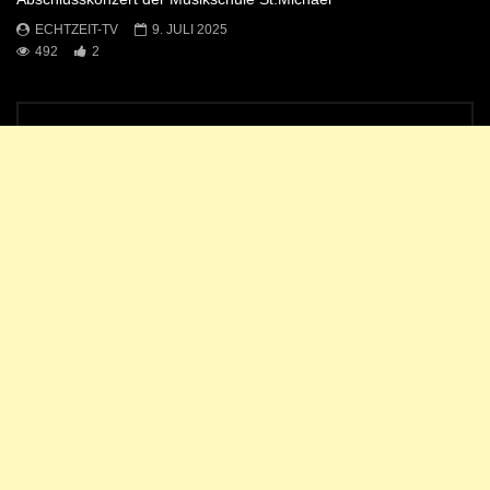
ECHTZEIT-TV
9. JULI 2025
492
2