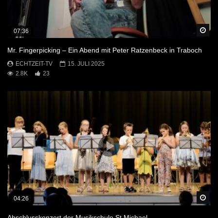
Sp
07:36
Mr. Fingerpicking – Ein Abend mit Peter Ratzenbeck in Traboch
ECHTZEIT-TV
15. JULI 2025
2.8K
23
Sp
04:26
Abschlusskonzert der Musikschule St.Michael