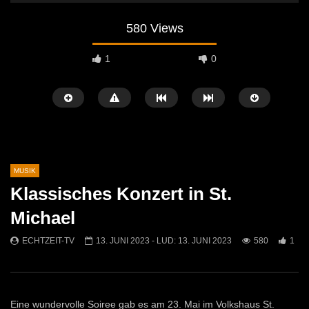
580 Views
1
0
MUSIK
Klassisches Konzert in St.
Später Ansehen
01:10
04:29
Michael
Jasmin & Louis – Irgendwie, irgendwo,
Sans Moustache Cover –
ECHTZEIT-TV
13. JUNI 2023
- LUD:
13. JUNI 2023
580
1
irgendwann (Nena Cover)
Rose
ECHTZEIT-TV
9. MAI 2026
ECHTZEIT-TV
2. AP
566
0
727
7
Eine wundervolle Soiree gab es am 23. Mai im Volkshaus St.