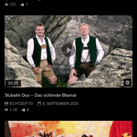
727
7
Sp
03:25
Stubalm Duo – Das schönste Bliamal
ECHTZEIT-TV
6. SEPTEMBER 2025
1.1K
8