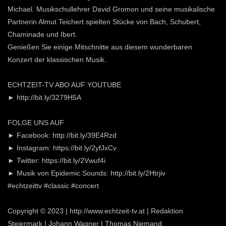
Michael. Musikschullehrer David Gromon und seine musikalische
Partnerin Almut Teichert spielten Stücke von Bach, Schubert,
Chaminade und Ibert.
Genießen Sie einige Mitschnitte aus diesem wunderbaren
Konzert der klassischen Musik.
ECHTZEIT-TV ABO AUF YOUTUBE
► http://bit.ly/3279H5A
FOLGE UNS AUF
► Facebook: http://bit.ly/39E4Rzd
► Instagram: https://bit.ly/2yfJxCv
► Twitter: https://bit.ly/2Vwuf4i
► Musik von Epidemic Sounds: http://bit.ly/2Htrjiv
#echtzeittv #classic #concert
Copyright © 2023 | http://www.echtzeit-tv.at | Redaktion
Steiermark | Johann Wagner | Thomas Niemand