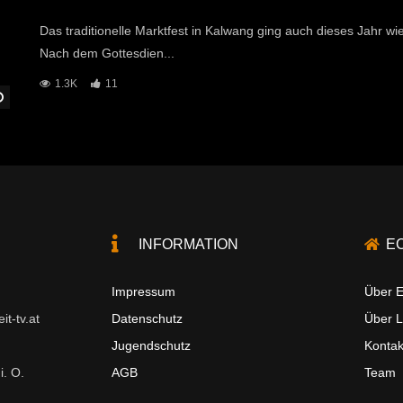
Das traditionelle Marktfest in Kalwang ging auch dieses Jahr 
Nach dem Gottesdien...
1.3K
11
Später Ansehen
INFORMATION
E
Impressum
Über E
t-tv.at
Datenschutz
Über 
Jugendschutz
Kontak
i. O.
AGB
Team