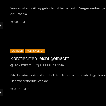
Was einst zum Alltag gehörte, ist heute fast in Vergessenheit ge
die Traditio...
609
2
Später Ansehen
ECHTZEIT
VOLKSKULTUR
Korbflechten leicht gemacht
ECHTZEIT-TV
8. FEBRUAR 2019
Alte Handwerkskunst neu belebt. Die fortschreitende Digitalisieru
Handwerksberufe von de...
3.1K
8
Später Ansehen