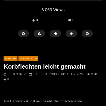
3.063 Views
8
0
ECHTZEIT
VOLKSKULTUR
Korbflechten leicht gemacht
Später Ansehen
02:04
07:42
ECHTZEIT-TV
8. FEBRUAR 2019
- LUD:
4. JUNI 2022
3.1K
8
Osterfeuer St. Michael 2026: Tradition
Krampuslauf in Mautern
kehrt auf die Jöchlingerwiese zurück
ECHTZEIT-TV
16. 
ECHTZEIT-TV
14. APRIL 2026
1.5K
21
754
1
Alte Handwerkskunst neu belebt. Die fortschreitende