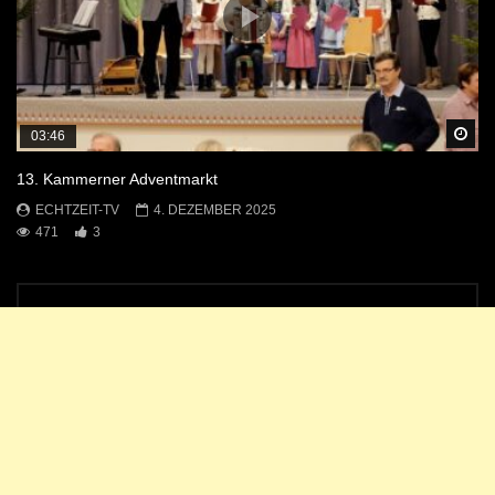
Sp
03:46
13. Kammerner Adventmarkt
ECHTZEIT-TV
4. DEZEMBER 2025
471
3