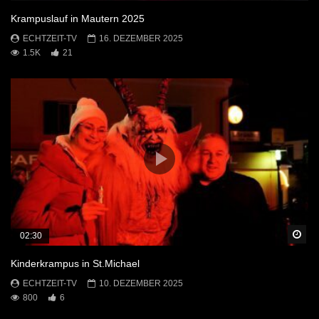
Krampuslauf in Mautern 2025
ECHTZEIT-TV
16. DEZEMBER 2025
1.5K
21
Sp
02:30
Kinderkrampus in St.Michael
ECHTZEIT-TV
10. DEZEMBER 2025
800
6