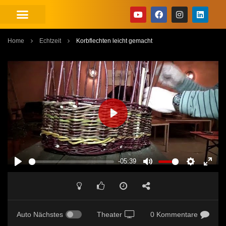
Home
Echtzeit
Korbflechten leicht gemacht
PLAY
-05:39
PLAY
MUTE
SETTINGS
ENT
FUL
Auto Nächstes
Theater
0 Kommentare