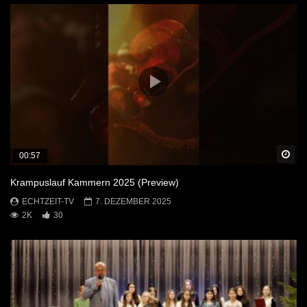
Sp
00:57
Krampuslauf Kammern 2025 (Preview)
ECHTZEIT-TV
7. DEZEMBER 2025
2K
30