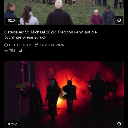
Sp
02:04
Osterfeuer St. Michael 2026: Tradition kehrt auf die
Jöchlingerwiese zurück
ECHTZEIT-TV
14. APRIL 2026
754
1
Sp
07:42