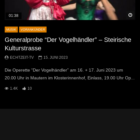
Sp
01:38
MUSIK
VORANKÜNDER
Generalprobe “Der Vogelhändler” – Steirische
Kulturstrasse
ECHTZEIT-TV
15. JUNI 2023
Die Operette “Der Vogelhändler” am 16. + 17. Juni 2023 um
20.00 Uhr in Mautern im Klosterinnenhof, Einlass, 19.00 Uhr Op...
1.4K
10