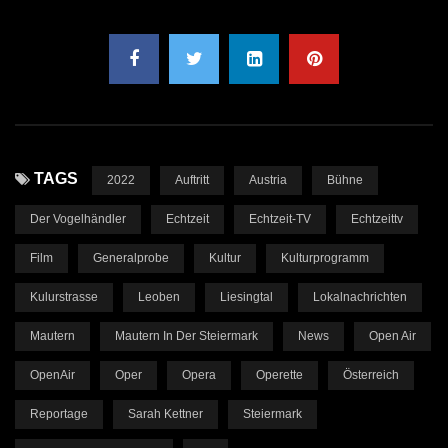
TAGS
2022
Auftritt
Austria
Bühne
Der Vogelhändler
Echtzeit
Echtzeit-TV
Echtzeittv
Film
Generalprobe
Kultur
Kulturprogramm
Kulurstrasse
Leoben
Liesingtal
Lokalnachrichten
Mautern
Mautern In Der Steiermark
News
Open Air
OpenAir
Oper
Opera
Operette
Österreich
Reportage
Sarah Kettner
Steiermark