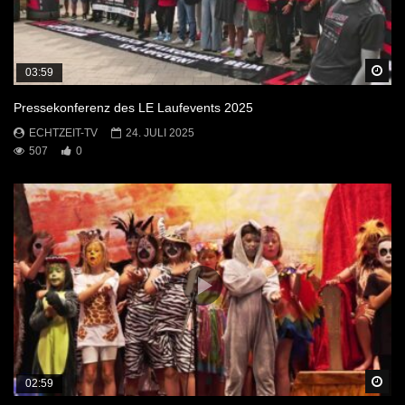
Sp
03:59
Pressekonferenz des LE Laufevents 2025
ECHTZEIT-TV
24. JULI 2025
507
0
Sp
02:59