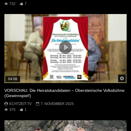
732
7
Sp
04:08
VORSCHAU: Die Heiratskandidaten – Obersteirische Volksbühne
(Gewinnspiel!)
ECHTZEIT-TV
7. NOVEMBER 2025
375
1