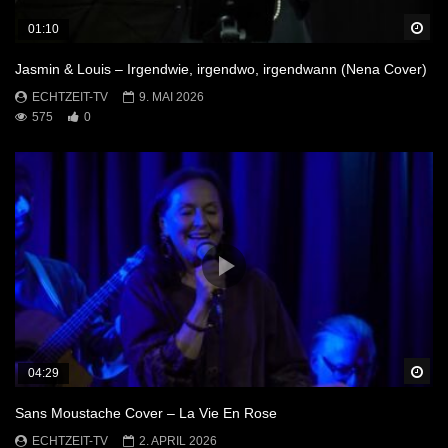
Sp
01:10
Jasmin & Louis – Irgendwie, irgendwo, irgendwann (Nena Cover)
ECHTZEIT-TV
9. MAI 2026
575
0
Sp
04:29
Sans Moustache Cover – La Vie En Rose
ECHTZEIT-TV
2. APRIL 2026