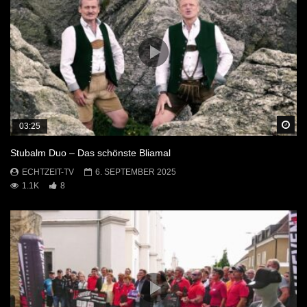
Sp
03:25
Stubalm Duo – Das schönste Bliamal
ECHTZEIT-TV
6. SEPTEMBER 2025
1.1K
8