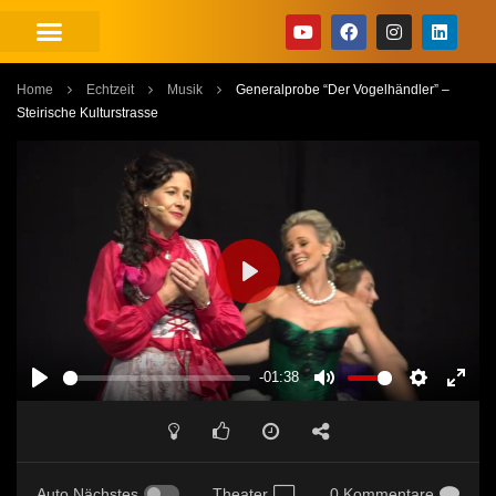
Home
Echtzeit
Musik
Generalprobe “Der Vogelhändler” –
Steirische Kulturstrasse
PLAY
-01:38
PLAY
MUTE
SETTINGS
ENT
FUL
Auto Nächstes
Theater
0 Kommentare