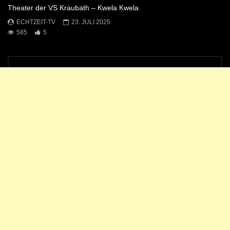
Theater der VS Kraubath – Kwela Kwela
ECHTZEIT-TV
23. JULI 2025
585
5