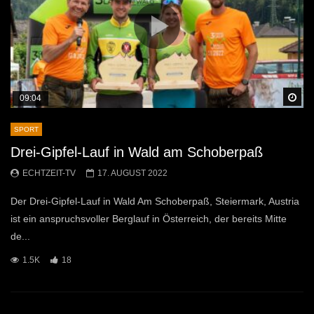
Sp
09:04
SPORT
Drei-Gipfel-Lauf in Wald am Schoberpaß
ECHTZEIT-TV
17. AUGUST 2022
Der Drei-Gipfel-Lauf in Wald Am Schoberpaß, Steiermark, Austria
ist ein anspruchsvoller Berglauf in Österreich, der bereits Mitte
de...
1.5K
18