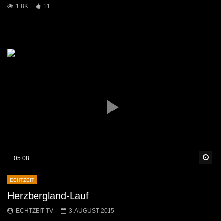
1.8K
11
Sp
05:08
ECHTZEIT
Herzbergland-Lauf
ECHTZEIT-TV
3. AUGUST 2015