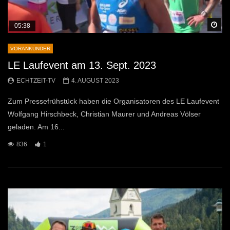
Sp
05:38
VORANKÜNDER
LE Laufevent am 13. Sept. 2023
ECHTZEIT-TV
4. AUGUST 2023
Zum Pressefrühstück haben die Organisatoren des LE Laufevent
Wolfgang Hirschbeck, Christian Maurer und Andreas Völser
geladen. Am 16...
836
1