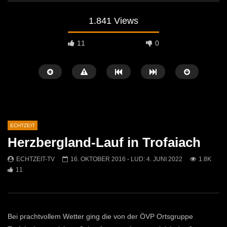
1.841 Views
11
0
ECHTZEIT
Herzbergland-Lauf in Trofaiach
Später Ansehen
07:46
07:02
ECHTZEIT-TV
16. OKTOBER 2016
- LUD:
4. JUNI 2022
1.8K
11
„Spirituelle Reise“ Vocalensemble
“Expedition Bibel” Ausste
Mittendrin
Kammern
ECHTZEIT-TV
18. NOVEMBER 2024
ECHTZEIT-TV
12. J
811
1
612
0
Bei prachtvollem Wetter ging die von der ÖVP Ortsgruppe