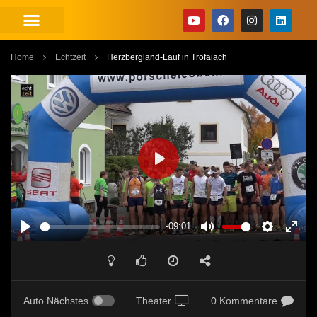
Home
Echtzeit
Herzbergland-Lauf in Trofaiach
PLAY
-09:01
PLAY
MUTE
SETTINGS
ENT
FUL
Auto Nächstes
Theater
0 Kommentare