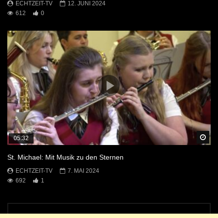
ECHTZEIT-TV
12. JUNI 2024
612
0
Sp
05:32
St. Michael: Mit Musik zu den Sternen
ECHTZEIT-TV
7. MAI 2024
692
1