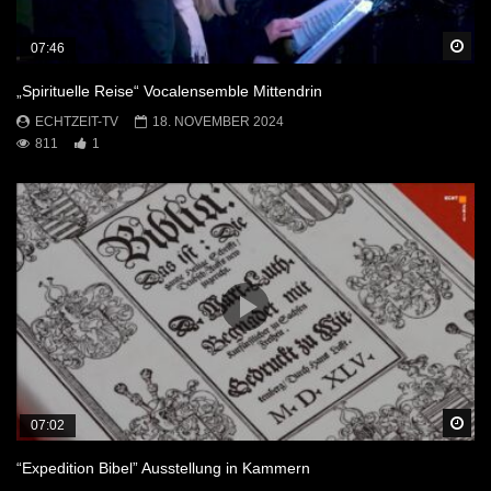
Sp
07:46
„Spirituelle Reise“ Vocalensemble Mittendrin
ECHTZEIT-TV
18. NOVEMBER 2024
811
1
Sp
07:02
“Expedition Bibel” Ausstellung in Kammern