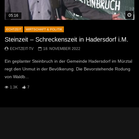
Sp
05:16
ECHTZEIT
WIRTSCHAFT & POLITIK
Steinzeit – Schreckenszeit in Hadersdorf i.M.
ECHTZEIT-TV
18. NOVEMBER 2022
Ein geplanter Steinbruch in der Gemeinde Hadersdorf im Mürztal
regt den Unmut in der Bevölkerung. Die Bevorstehende Rodung
von Waldb...
1.3K
7