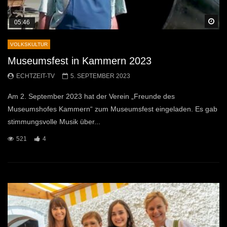
Sp
05:46
VOLKSKULTUR
Museumsfest in Kammern 2023
ECHTZEIT-TV
5. SEPTEMBER 2023
Am 2. September 2023 hat der Verein „Freunde des
Museumshofes Kammern“ zum Museumsfest eingeladen. Es gab
stimmungsvolle Musik über...
521
4