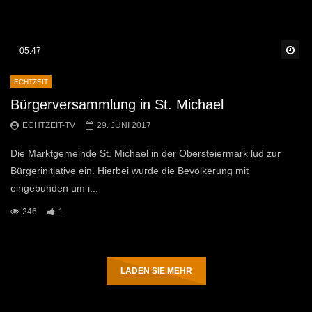
Sp
05:47
ECHTZEIT
Bürgerversammlung in St. Michael
ECHTZEIT-TV
29. JUNI 2017
Die Marktgemeinde St. Michael in der Obersteiermark lud zur
Bürgerinitiative ein. Hierbei wurde die Bevölkerung mit
eingebunden um i...
246
1
LADEN SIE MEHR