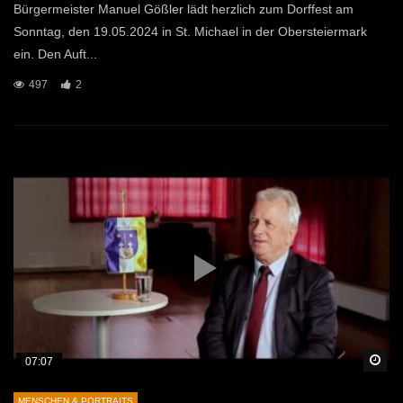
Bürgermeister Manuel Gößler lädt herzlich zum Dorffest am
Sonntag, den 19.05.2024 in St. Michael in der Obersteiermark
ein. Den Auft...
497
2
Sp
07:07
MENSCHEN & PORTRAITS