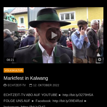
Sp
08:21
VOLKSKULTUR
Marktfest in Kalwang
ECHTZEIT-TV
12. OKTOBER 2022
ECHTZEIT-TV ABO AUF YOUTUBE ► http://bit.ly/3279H5A
FOLGE UNS AUF ► Facebook: http://bit.ly/39E4Rzd ►
Instagram: https://bit.ly/2yfJ...