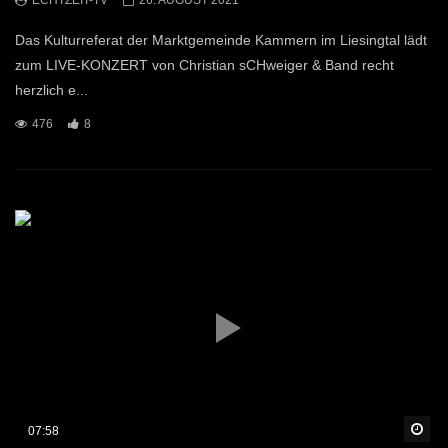
Das Kulturreferat der Marktgemeinde Kammern im Liesingtal lädt
zum LIVE-KONZERT von Christian sCHweiger & Band recht
herzlich e...
476
8
Sp
07:58