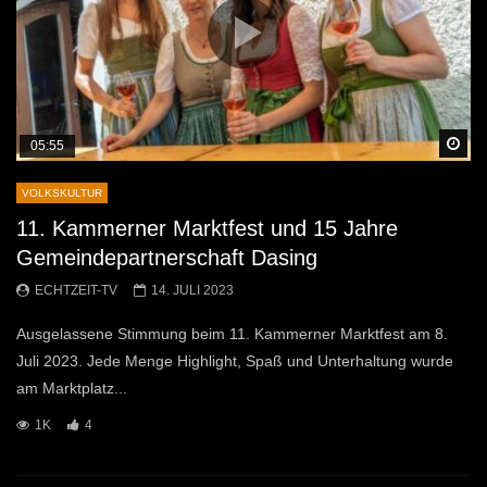
Sp
05:55
VOLKSKULTUR
11. Kammerner Marktfest und 15 Jahre
Gemeindepartnerschaft Dasing
ECHTZEIT-TV
14. JULI 2023
Ausgelassene Stimmung beim 11. Kammerner Marktfest am 8.
Juli 2023. Jede Menge Highlight, Spaß und Unterhaltung wurde
am Marktplatz...
1K
4