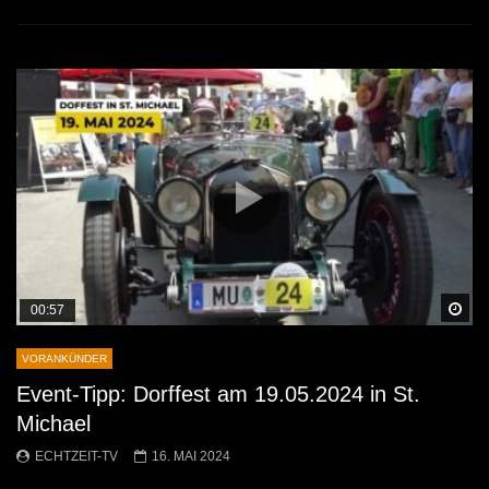
Sp
00:57
VORANKÜNDER
Event-Tipp: Dorffest am 19.05.2024 in St.
Michael
ECHTZEIT-TV
16. MAI 2024