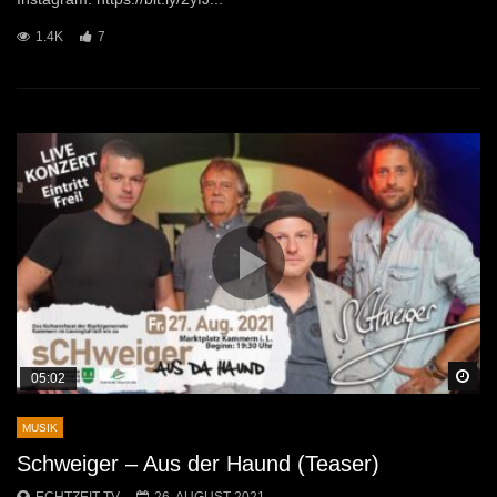
1.4K
7
Sp
05:02
MUSIK
Schweiger – Aus der Haund (Teaser)
ECHTZEIT-TV
26. AUGUST 2021