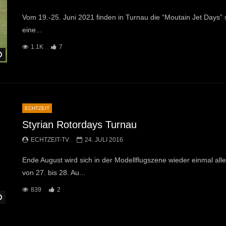
Vom 19.-25. Juni 2021 finden in Turnau die “Moutain Jet Days” s
eine...
1.1K
7
Später Ansehen
ECHTZEIT
Styrian Rotordays Turnau
ECHTZEIT-TV
24. JULI 2016
Ende August wird sich in der Modellflugszene wieder einmal al
von 27. bis 28. Au...
839
2
Später Ansehen