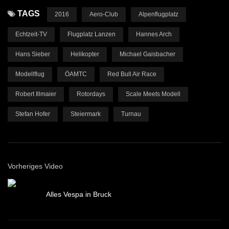
TAGS
2016
Aero-Club
Alpenflugplatz
Echtzeit-TV
Flugplatz Lanzen
Hannes Arch
Hans Sieber
Helikopter
Michael Gaisbacher
Modellflug
ÖAMTC
Red Bull Air Race
Robert Illmaier
Rotordays
Scale Meets Modell
Stefan Hofer
Steiermark
Turnau
Vorheriges Video
Alles Vespa in Bruck