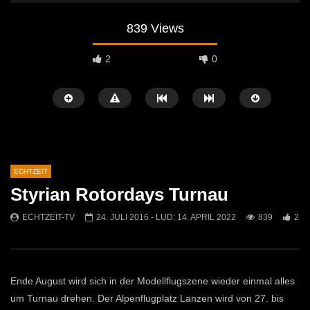
839 Views
2
0
ECHTZEIT
Styrian Rotordays Turnau
Später Ansehen
07:46
07:02
ECHTZEIT-TV
24. JULI 2016
- LUD:
14. APRIL 2022
839
2
„Spirituelle Reise“ Vocalensemble
“Expedition Bibel” Ausste
Mittendrin
Kammern
ECHTZEIT-TV
18. NOVEMBER 2024
ECHTZEIT-TV
12. J
812
1
613
0
Ende August wird sich in der Modellflugszene wieder einmal alles
um Turnau drehen. Der Alpenflugplatz Lanzen wird von 27. bis