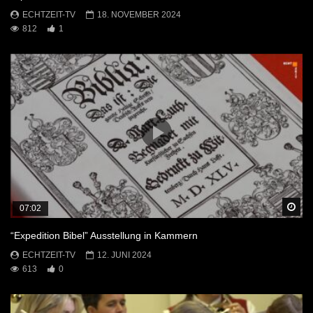
ECHTZEIT-TV
18. NOVEMBER 2024
812
1
Sp
07:02
“Expedition Bibel” Ausstellung in Kammern
ECHTZEIT-TV
12. JUNI 2024
613
0