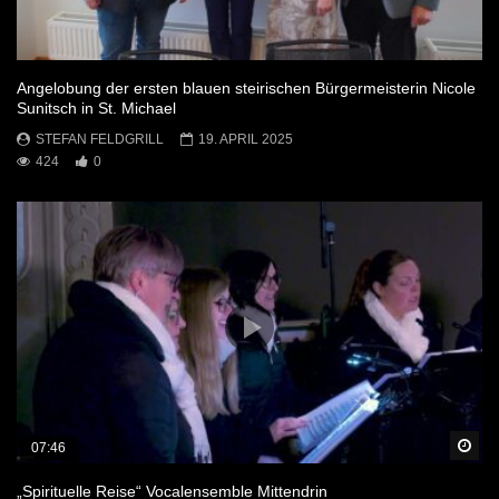
Angelobung der ersten blauen steirischen Bürgermeisterin Nicole
Sunitsch in St. Michael
STEFAN FELDGRILL
19. APRIL 2025
424
0
Sp
07:46
„Spirituelle Reise“ Vocalensemble Mittendrin