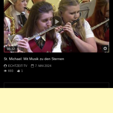
Sp
05:32
St. Michael: Mit Musik zu den Sternen
ECHTZEIT-TV
7. MAI 2024
693
1