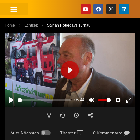
Home
Echtzeit
Styrian Rotordays Turnau
PLAY
-05:44
PLAY
MUTE
SETTINGS
ENT
FUL
Auto Nächstes
Theater
0 Kommentare