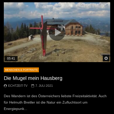
Sp
05:41
MENSCHEN & PORTRAITS
Die Mugel mein Hausberg
ECHTZEIT-TV
7. JULI 2021
Des Wandern ist des Österreichers liebste Freizeitaktivität. Auch
für Helmuth Breitler ist die Natur ein Zufluchtsort um
Energiepunk...