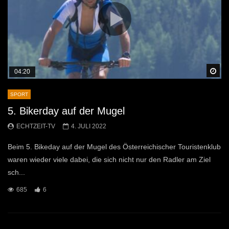
Sp
04:20
SPORT
5. Bikerday auf der Mugel
ECHTZEIT-TV
4. JULI 2022
Beim 5. Bikeday auf der Mugel des Österreichischer Touristenklub
waren wieder viele dabei, die sich nicht nur den Radler am Ziel
sch...
685
6