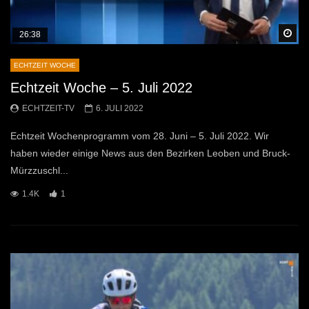
Sp
26:38
ECHTZEIT WOCHE
Echtzeit Woche – 5. Juli 2022
ECHTZEIT-TV
6. JULI 2022
Echtzeit Wochenprogramm vom 28. Juni – 5. Juli 2022. Wir
haben wieder einige News aus den Bezirken Leoben und Bruck-
Mürzzuschl...
1.4K
1