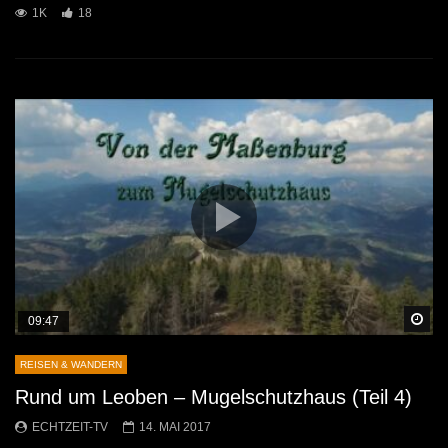
1K
18
Sp
09:47
REISEN & WANDERN
Rund um Leoben – Mugelschutzhaus (Teil 4)
ECHTZEIT-TV
14. MAI 2017