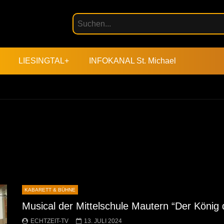
LIESINGTAL+
INFOKANAL St. Michael
KABARETT & BÜHNE
Musical der Mittelschule Mautern “Der König
ECHTZEIT-TV
13. JULI 2024