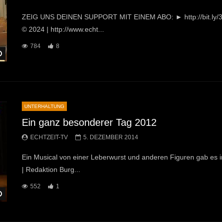
ZEIG UNS DEINEN SUPPORT MIT EINEM ABO: ► http://bit.ly/327
© 2024 | http://www.echt...
784
8
Später Ansehen
UNTERHALTUNG
Ein ganz besonderer Tag 2012
ECHTZEIT-TV
5. DEZEMBER 2014
Ein Musical von einer Leberwurst und anderen Figuren gab es in
| Redaktion Burg...
552
1
Später Ansehen