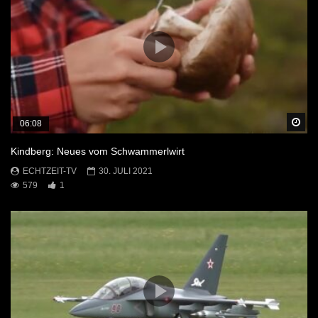
Sp
06:08
Kindberg: Neues vom Schwammerlwirt
ECHTZEIT-TV
30. JULI 2021
579
1