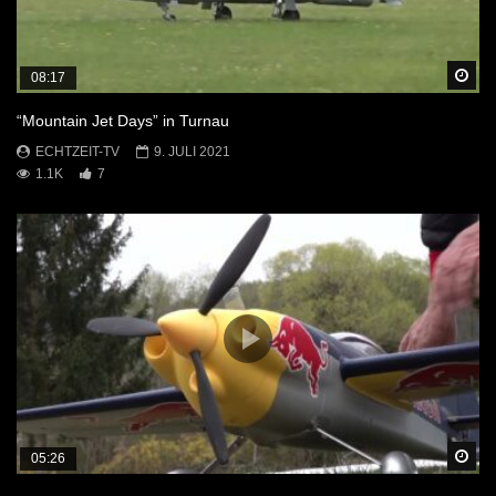
Sp
08:17
“Mountain Jet Days” in Turnau
ECHTZEIT-TV
9. JULI 2021
1.1K
7
Sp
05:26