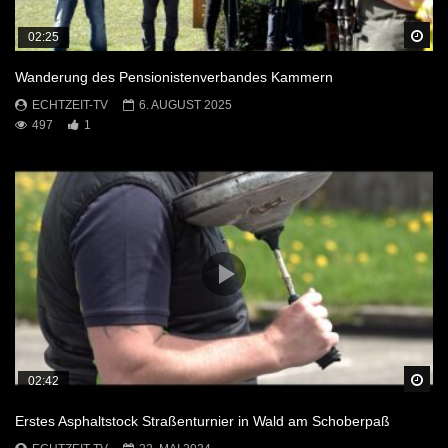
Sp
02:25
Wanderung des Pensionistenverbandes Kammern
ECHTZEIT-TV
6. AUGUST 2025
497
1
Sp
02:42
Erstes Asphaltstock Straßenturnier in Wald am Schoberpaß