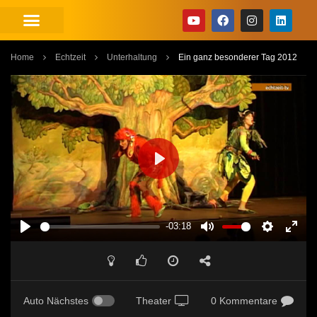
Home
Echtzeit
Unterhaltung
Ein ganz besonderer Tag 2012
PLAY
-03:18
PLAY
MUTE
SETTINGS
ENT
FUL
Auto Nächstes
Theater
0 Kommentare