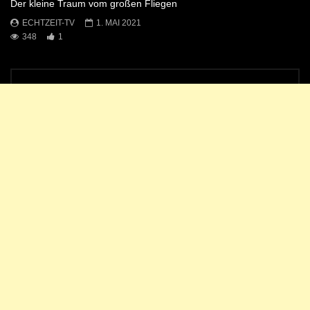
Der kleine Traum vom großen Fliegen
ECHTZEIT-TV
1. MAI 2021
348
1