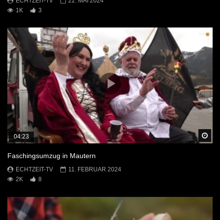
ECHTZEIT-TV
22. MAI 2024
1K
3
Sp
04:23
Faschingsumzug in Mautern
ECHTZEIT-TV
11. FEBRUAR 2024
2K
8