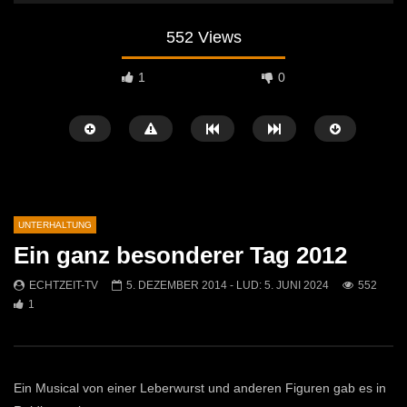
552 Views
1
0
UNTERHALTUNG
Ein ganz besonderer Tag 2012
Später Ansehen
02:25
02:42
ECHTZEIT-TV
5. DEZEMBER 2014
- LUD:
5. JUNI 2024
552
1
Wanderung des Pensionistenverbandes
Erstes Asphaltstock Stra
Kammern
Wald am Schoberpaß
ECHTZEIT-TV
6. AUGUST 2025
ECHTZEIT-TV
22. M
497
1
1K
3
Ein Musical von einer Leberwurst und anderen Figuren gab es in