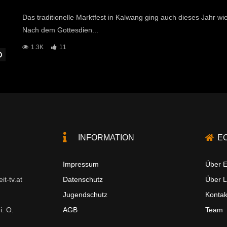
Das traditionelle Marktfest in Kalwang ging auch dieses Jahr 
Nach dem Gottesdien...
1.3K
11
Später Ansehen
INFORMATION
E
Impressum
Über E
t-tv.at
Datenschutz
Über 
Jugendschutz
Kontak
i. O.
AGB
Team