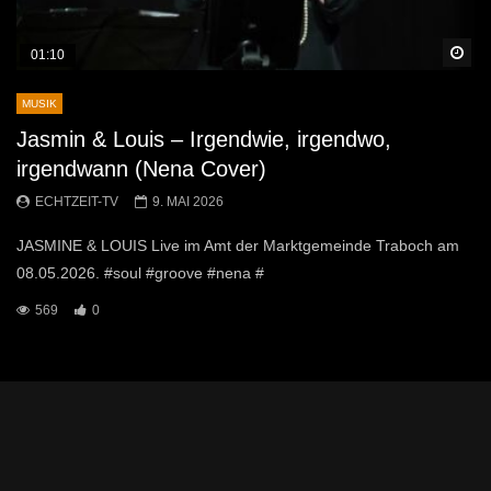
Sp
01:10
MUSIK
Jasmin & Louis – Irgendwie, irgendwo,
irgendwann (Nena Cover)
ECHTZEIT-TV
9. MAI 2026
JASMINE & LOUIS Live im Amt der Marktgemeinde Traboch am
08.05.2026. #soul #groove #nena #
569
0