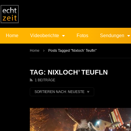
Home
Videoberichte
Fotos
Sendungen
Home
Posts Tagged "Nixloch’ Teufln"
TAG: NIXLOCH’ TEUFLN
1 BEITRÄGE
SORTIEREN NACH:
NEUESTE