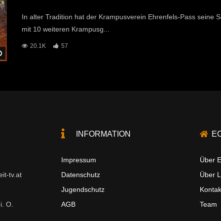
In alter Tradition hat der Krampusverein Ehrenfels-Pass sei
mit 10 weiteren Krampusg...
20.1K
57
Später Ansehen
INFORMATION
E
Impressum
Über E
t-tv.at
Datenschutz
Über 
Jugendschutz
Kontak
i. O.
AGB
Team