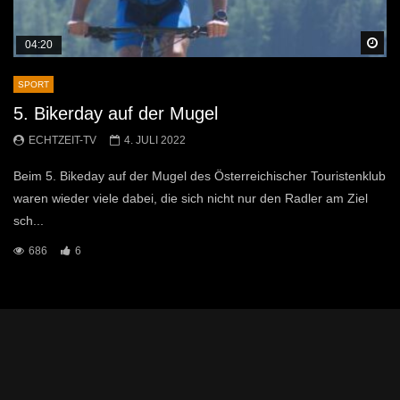
Sp
04:20
SPORT
5. Bikerday auf der Mugel
ECHTZEIT-TV
4. JULI 2022
Beim 5. Bikeday auf der Mugel des Österreichischer Touristenklub
waren wieder viele dabei, die sich nicht nur den Radler am Ziel
sch...
686
6