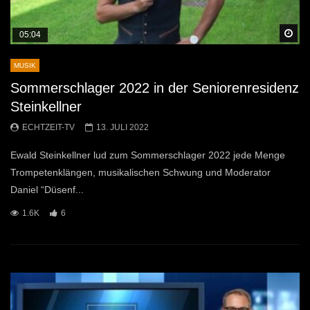
Sp
05:04
MUSIK
Sommerschlager 2022 in der Seniorenresidenz
Steinkellner
ECHTZEIT-TV
13. JULI 2022
Ewald Steinkellner lud zum Sommerschlager 2022 jede Menge
Trompetenklängen, musikalischen Schwung und Moderator
Daniel “Düsenf...
1.6K
6