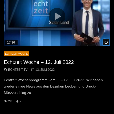
Sp
17:36
ECHTZEIT WOCHE
Echtzeit Woche – 12. Juli 2022
ECHTZEIT-TV
13. JULI 2022
Echtzeit Wochenprogramm vom 6. – 12. Juli 2022. Wir haben
wieder einige News aus den Bezirken Leoben und Bruck-
Mürzzuschlag zu...
2K
2