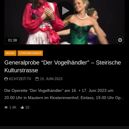
Sp
01:38
MUSIK
VORANKÜNDER
Generalprobe “Der Vogelhändler” – Steirische
Kulturstrasse
ECHTZEIT-TV
15. JUNI 2023
Die Operette “Der Vogelhändler” am 16. + 17. Juni 2023 um
20.00 Uhr in Mautern im Klosterinnenhof, Einlass, 19.00 Uhr Op...
1.4K
10