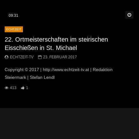
Sp
09:31
ECHTZEIT
22. Ortmeisterschaften im steirischen
Eisschießen in St. Michael
ECHTZEIT-TV
23. FEBRUAR 2017
Copyright © 2017 | http://www.echtzeit-tv.at | Redaktion
Steiermark | Stefan Lendl
413
1