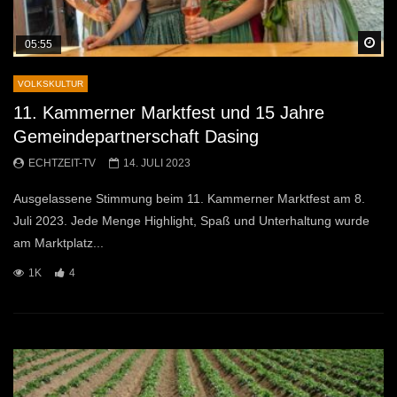
Sp
05:55
VOLKSKULTUR
11. Kammerner Marktfest und 15 Jahre
Gemeindepartnerschaft Dasing
ECHTZEIT-TV
14. JULI 2023
Ausgelassene Stimmung beim 11. Kammerner Marktfest am 8.
Juli 2023. Jede Menge Highlight, Spaß und Unterhaltung wurde
am Marktplatz...
1K
4