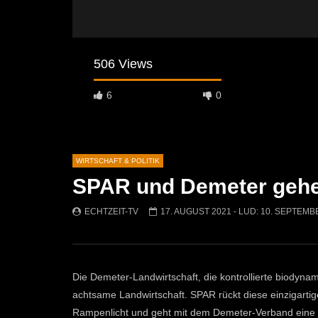
506 Views
6
0
WIRTSCHAFT & POLITIK
SPAR und Demeter gehen
Später Ansehen
06:35
04:42
ECHTZEIT-TV
17. AUGUST 2021
- LUD:
10. SEPTEMB
Woche der Landwirtschaft “Wald und
Spatenstic
Nutzung”
Leoben-St.
ECHTZEIT-TV
9. AUGUST 2024
ECHTZEI
429
1
484
Die Demeter-Landwirtschaft, die kontrollierte biodyna
achtsame Landwirtschaft. SPAR rückt diese einzigartig
Rampenlicht und geht mit dem Demeter-Verband eine