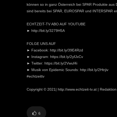
können so in ganz Österreich bei SPAR Produkte aus 
sind bereits bei SPAR, EUROSPAR und INTERSPAR erh
ECHTZEIT-TV ABO AUF YOUTUBE
► http://bit.ly/3279H5A
FOLGE UNS AUF
► Facebook: http://bit.ly/39E4Rzd
► Instagram: https://bit.ly/2yfJxCv
► Twitter: https://bit.ly/2Vwuf4i
► Musik von Epidemic Sounds: http://bit.ly/2Htrjiv
#echtzeittv
Copyright © 2021| http://www.echtzeit-tv.at | Redakti
6