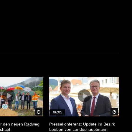
Später Ansehen
Später 
06:05
für den neuen Radweg
Pressekonferenz: Update im Bezirk
chael
Leoben von Landeshauptmann