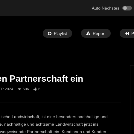
Auto Nächstes
Playlist
Report
P
 Partnerschaft ein
Später Ansehen
06:05
ER 2024
506
6
h für den neuen Radweg
Pressekonferenz: Update im Bezirk
 Michael
Leoben von Landeshauptmann Dexle
T-TV
11. JULI 2024
ECHTZEIT-TV
26. JUNI 2024
1
545
1
mische Landwirtschaft, ist eine besonders nachhaltige und
e, nachhaltige und achtsame Landwirtschaft jetzt ins
 wegweisende Partnerschaft ein. Kundinnen und Kunden