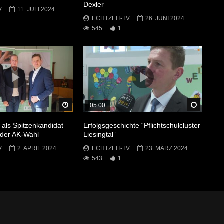
Dexler
V
11. JULI 2024
ECHTZEIT-TV
26. JUNI 2024
545
1
Später Ansehen
Später 
05:00
 als Spitzenkandidat
Erfolgsgeschichte “Pflichtschulcluster
i der AK-Wahl
Liesingtal”
V
2. APRIL 2024
ECHTZEIT-TV
23. MÄRZ 2024
543
1