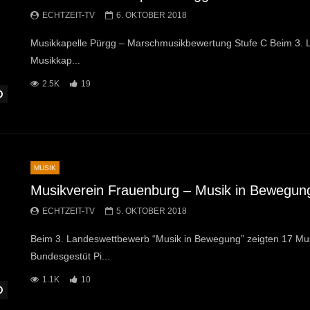
ECHTZEIT-TV
6. OKTOBER 2018
Musikkapelle Pürgg – Marschmusikbewertung Stufe C Beim 3. 
Musikkap...
2.5K
19
Später Ansehen
MUSIK
Musikverein Frauenburg – Musik in Bewegun
ECHTZEIT-TV
5. OKTOBER 2018
Beim 3. Landeswettbewerb “Musik in Bewegung” zeigten 17 Mu
Bundesgestüt Pi...
1.1K
10
Später Ansehen