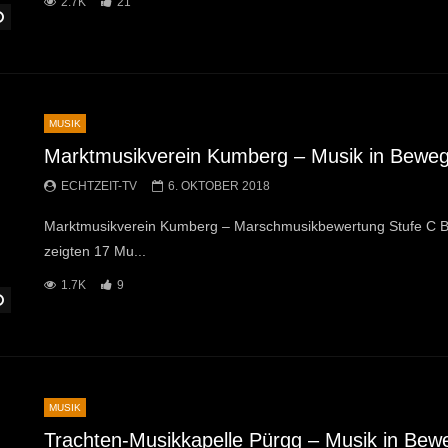
2.7K
21
Später Ansehen
MUSIK
Marktmusikverein Kumberg – Musik in Bewe
ECHTZEIT-TV
6. OKTOBER 2018
Marktmusikverein Kumberg – Marschmusikbewertung Stufe C B
zeigten 17 Mu...
1.7K
9
Später Ansehen
MUSIK
Trachten-Musikkapelle Pürgg – Musik in Bew