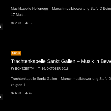
Musikkapelle Hollenegg – Marschmusikbewertung Stufe D Beim
17 Musi...
2.7K
12
Später Ansehen
MUSIK
Trachtenkapelle Sankt Gallen – Musik in Be
ECHTZEIT-TV
16. OKTOBER 2018
Trachtenkapelle Sankt Gallen – Marschmusikbewertung Stufe 
zeigten 1...
6.9K
42
Später Ansehen