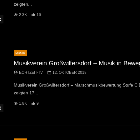
zeigten...
2.3K
16
Später Ansehen
MUSIK
Musikverein Großwilfersdorf – Musik in Bew
ECHTZEIT-TV
12. OKTOBER 2018
Musikverein Großwilfersdorf – Marschmusikbewertung Stufe C
zeigten 17...
1.8K
9
Später Ansehen