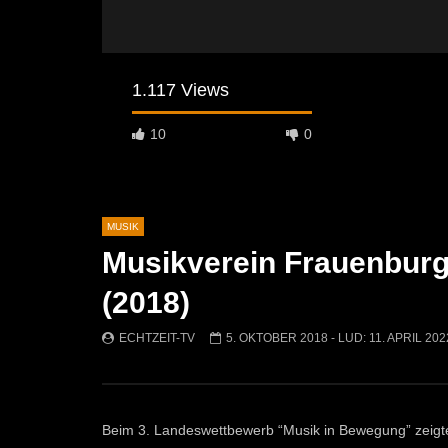
1.117 Views
10
0
MUSIK
Musikverein Frauenburg
Später Ansehen
01:10
04:29
(2018)
Jasmin & Louis – Irgendwie, irgendwo,
Sans Mous
irgendwann (Nena Cover)
Rose
ECHTZEIT-TV
5. OKTOBER 2018
- LUD:
11. APRIL 202
ECHTZEIT-TV
9. MAI 2026
ECHTZEI
571
0
729
Beim 3. Landeswettbewerb “Musik in Bewegung” zeigt