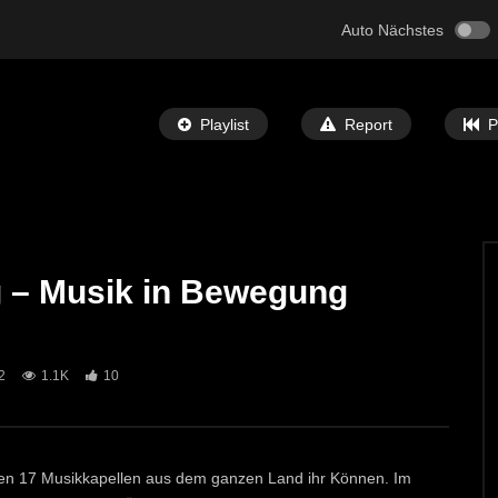
Auto Nächstes
Playlist
Report
P
 – Musik in Bewegung
Später Ansehen
03:25
tache Cover – La Vie En
Stubalm Duo – Das schönste Bliamal
2
1.1K
10
ECHTZEIT-TV
6. SEPTEMBER 2025
T-TV
2. APRIL 2026
1.1K
8
7
en 17 Musikkapellen aus dem ganzen Land ihr Können. Im