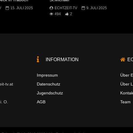
V
15. JULI 2025
ECHTZEIT-TV
9. JULI 2025
494
2
INFORMATION
E
Impressum
Über E
t-tv.at
Datenschutz
Über 
Jugendschutz
Kontak
i. O.
AGB
Team