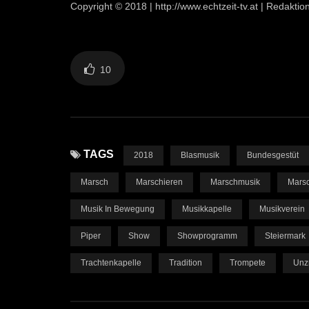
Copyright © 2018 | http://www.echtzeit-tv.at | Redakt
10
TAGS
2018
Blasmusik
Bundesgestüt
Marsch
Marschieren
Marschmusik
Mars
Musik In Bewegung
Musikkapelle
Musikverein
Piper
Show
Showprogramm
Steiermark
Trachtenkapelle
Tradition
Trompete
Unz