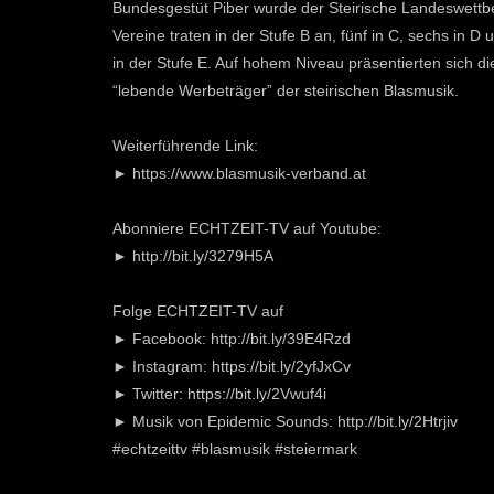
Bundesgestüt Piber wurde der Steirische Landeswettb
Vereine traten in der Stufe B an, fünf in C, sechs in
in der Stufe E. Auf hohem Niveau präsentierten sich d
“lebende Werbeträger” der steirischen Blasmusik.
Weiterführende Link:
► https://www.blasmusik-verband.at
Abonniere ECHTZEIT-TV auf Youtube:
► http://bit.ly/3279H5A
Folge ECHTZEIT-TV auf
► Facebook: http://bit.ly/39E4Rzd
► Instagram: https://bit.ly/2yfJxCv
► Twitter: https://bit.ly/2Vwuf4i
► Musik von Epidemic Sounds: http://bit.ly/2Htrjiv
#echtzeittv #blasmusik #steiermark