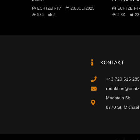
ECHTZEIT-TV
23. JULI 2025
ECHTZEIT-T
585
5
2.8K
23
KONTAKT
+43 720 515 285
redaktion@echtzei
Madstein 5b
8770 St. Michael 