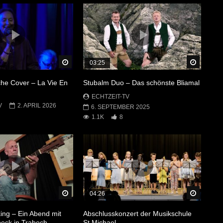
Später Ansehen
Später 
03:25
he Cover – La Vie En
Stubalm Duo – Das schönste Bliamal
ECHTZEIT-TV
V
2. APRIL 2026
6. SEPTEMBER 2025
1.1K
8
Später Ansehen
Später 
04:26
king – Ein Abend mit
Abschlusskonzert der Musikschule
eck in Traboch
St.Michael