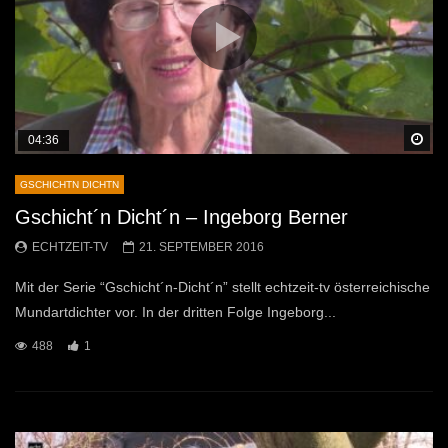
Sp
04:36
GSCHICHTN DICHTN
Gschicht´n Dicht´n – Ingeborg Berner
ECHTZEIT-TV
21. SEPTEMBER 2016
Mit der Serie “Gschicht´n-Dicht´n” stellt echtzeit-tv österreichische
Mundartdichter vor. In der dritten Folge Ingeborg...
488
1