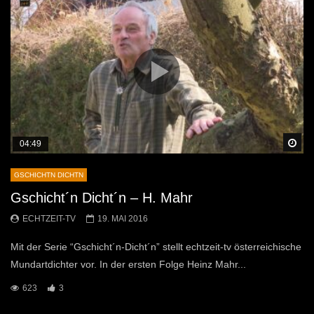
Sp
04:49
GSCHICHTN DICHTN
Gschicht´n Dicht´n – H. Mahr
ECHTZEIT-TV
19. MAI 2016
Mit der Serie “Gschicht´n-Dicht´n” stellt echtzeit-tv österreichische
Mundartdichter vor. In der ersten Folge Heinz Mahr...
623
3