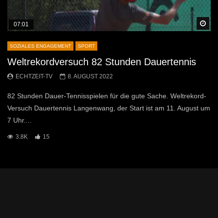
Sp
07:01
SOZIALES ENGAGEMENT
SPORT
Weltrekordversuch 82 Stunden Dauertennis
ECHTZEIT-TV
8. AUGUST 2022
82 Stunden Dauer-Tennisspielen für die gute Sache. Weltrekord-
Versuch Dauertennis Langenwang, der Start ist am 11. August um
7 Uhr....
3.8K
15