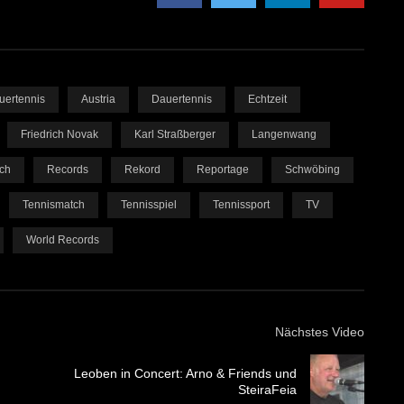
uertennis
Austria
Dauertennis
Echtzeit
Friedrich Novak
Karl Straßberger
Langenwang
ich
Records
Rekord
Reportage
Schwöbing
Tennismatch
Tennisspiel
Tennissport
TV
World Records
Nächstes Video
Leoben in Concert: Arno & Friends und
SteiraFeia