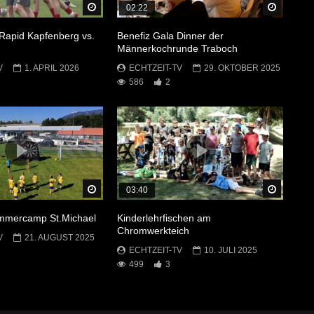
Später Ansehen
Später 
02:22
Rapid Kapfenberg vs.
Benefiz Gala Dinner der
Männerkochrunde Traboch
V
1. APRIL 2026
ECHTZEIT-TV
29. OKTOBER 2025
586
2
Später Ansehen
Später 
03:40
ommercamp St.Michael
Kinderlehrfischen am
Chromwerkteich
V
21. AUGUST 2025
ECHTZEIT-TV
10. JULI 2025
499
3