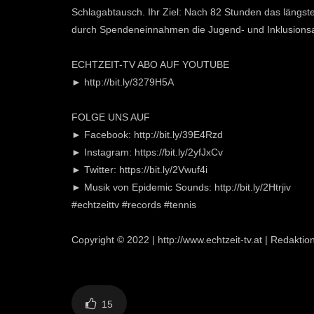
Schlagabtausch. Ihr Ziel: Nach 82 Stunden das längste
durch Spendeneinnahmen die Jugend- und Inklusionsar
ECHTZEIT-TV ABO AUF YOUTUBE
► http://bit.ly/3279H5A
FOLGE UNS AUF
► Facebook: http://bit.ly/39E4Rzd
► Instagram: https://bit.ly/2yfJxCv
► Twitter: https://bit.ly/2Vwuf4i
► Musik von Epidemic Sounds: http://bit.ly/2Htrjiv
#echtzeittv #records #tennis
Copyright © 2022 | http://www.echtzeit-tv.at | Redakti
15