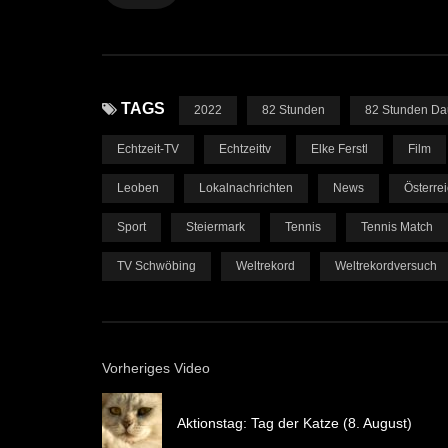
TAGS
2022
82 Stunden
82 Stunden Da
Echtzeit-TV
Echtzeittv
Elke Ferstl
Film
Leoben
Lokalnachrichten
News
Österre
Sport
Steiermark
Tennis
Tennis Match
TV Schwöbing
Weltrekord
Weltrekordversuch
Vorheriges Video
Aktionstag: Tag der Katze (8. August)