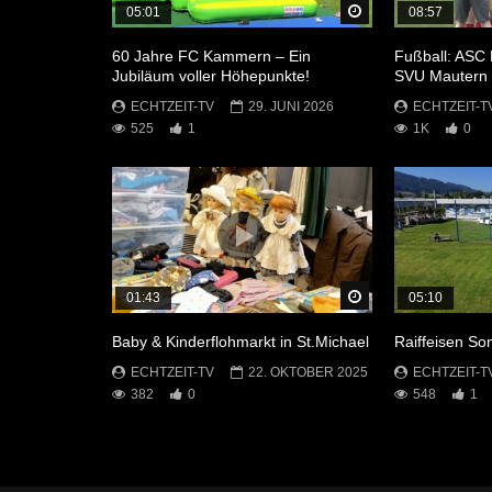
Später Ansehen
05:01
08:57
60 Jahre FC Kammern – Ein
Fußball: ASC 
Jubiläum voller Höhepunkte!
SVU Mautern
ECHTZEIT-TV
29. JUNI 2026
ECHTZEIT-T
525
1
1K
0
Später Ansehen
01:43
05:10
Baby & Kinderflohmarkt in St.Michael
Raiffeisen S
ECHTZEIT-TV
22. OKTOBER 2025
ECHTZEIT-T
382
0
548
1