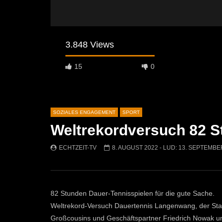
3.848 Views
15
0
SOZIALES ENGAGEMENT
SPORT
Weltrekordversuch 82 S
Später Ansehen
05:01
08:57
ECHTZEIT-TV
8. AUGUST 2022
- LUD:
13. SEPTEMBE
60 Jahre FC Kammern – Ein Jubiläum
Fußball: A
voller Höhepunkte!
Mautern
ECHTZEIT-TV
29. JUNI 2026
ECHTZEI
525
1
1K
0
82 Stunden Dauer-Tennisspielen für die gute Sache.
Weltrekord-Versuch Dauertennis Langenwang, der Star
Großcousins und Geschäftspartner Friedrich Nowak und 