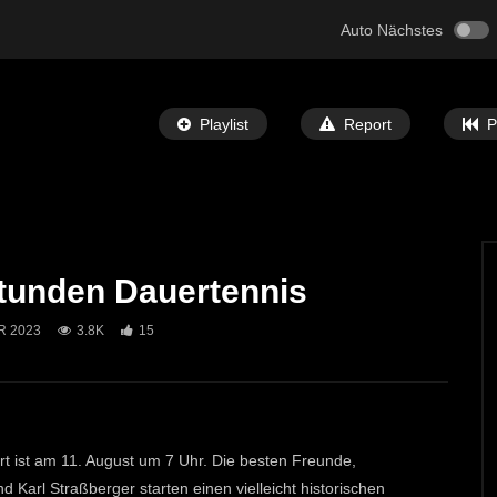
Auto Nächstes
Playlist
Report
P
tunden Dauertennis
Später Ansehen
02:22
R 2023
3.8K
15
SC Rapid Kapfenberg vs. SVU
Benefiz Gala Dinner der
Männerkochrunde Traboch
T-TV
1. APRIL 2026
ECHTZEIT-TV
29. OKTOBER 2025
586
2
t ist am 11. August um 7 Uhr. Die besten Freunde,
Karl Straßberger starten einen vielleicht historischen